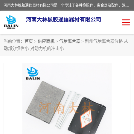
河南大林橡胶通信器材有限公司是一个专注于各种橡胶件、离合器及配件、泥浆泵及配件等产品设计制造和加工的企业。产品应用于矿山、冶金、石油、钢铁、化工、水泥、船舶、造纸、通用机械等各种大功率机械传动或制动装置。
河南大林橡胶通信器材有限公司
当前位置：
首页
>
供应商机
>
气胎离合器
> 荆州气胎离合器价格 从
动部分惯性小-对动力机的冲击小
推盘离合器
通风离合器
VC离合器
矿山离合器
PO隔膜离合器
气胎离合器
泥浆泵空气包胶囊
气动元件
DY隔膜式离合器
CB离合器
KB离合器
实芯轮胎