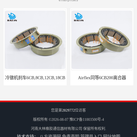
冷镦机刹车6CB,8CB,12CB,18CB
Airflex同等6CB200离合器
您是第
2029772
位访客
版权所有 ©2026-08-07
豫ICP备11003500号-4
河南大林橡胶通信器材有限公司
保留所有权利.
技术支持：
八方资源网
免责声明
管理员入口
网站地图