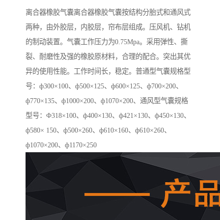
离合器橡胶气囊离合器橡胶气囊按结构分胎式和通风式
两种，由外胶层，内胶层，帘布层组成。压风机、钻机
的制动装置。气囊工作压力为0.75Mpa。采用弹性、撕
裂、耐磨性及强的橡胶原材料，合理的配合。突出其优
异的使用性能。工作时间长，稳定。普通型气囊规格型
号：ф300×100、ф500×125、ф600×125、ф700×200、
ф770×135、ф1000×200、ф1070×200、通风型气囊规格
型号：Ф318×100、ф400×130、ф421×130、ф450×130、
ф580× 150、ф500×260、ф610×160、ф610×260、
ф1070×200、ф1170×250