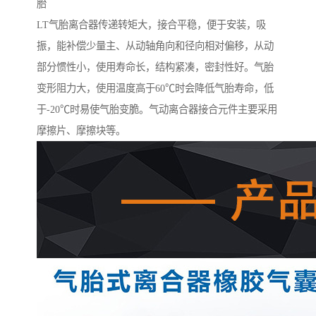
胎
LT气胎离合器传递转矩大，接合平稳，便于安装，吸
振，能补偿少量主、从动轴角向和径向相对偏移，从动
部分惯性小，使用寿命长，结构紧凑，密封性好。气胎
变形阻力大，使用温度高于60℃时会降低气胎寿命，低
于-20℃时易使气胎变脆。气动离合器接合元件主要采用
摩擦片、摩擦块等。