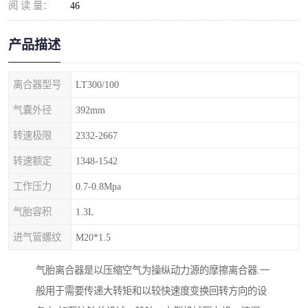
阅 读 量：
46
产品描述
离合器型号
LT300/100
气囊外径
392mm
转速极限
2332-2667
转速额定
1348-1542
工作压力
0.7-0.8Mpa
气胎容积
1.3L
进气管螺纹
M20*1.5
气胎离合器是以压缩空气为操纵动力源的摩擦离合器.一
般用于需要传递大转矩和以较快速度变换回转方向的设