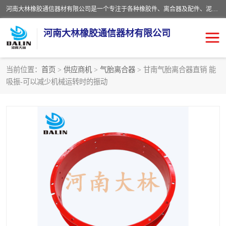
河南大林橡胶通信器材有限公司是一个专注于各种橡胶件、离合器及配件、泥浆泵及配件等产品设计制造和加工的企业。产品应用于矿山、冶金、石油、钢铁、化工、水泥、船舶、造纸、通用机械等各种大功率机械传动或制动装置。
河南大林橡胶通信器材有限公司
当前位置：
首页
>
供应商机
>
气胎离合器
> 甘南气胎离合器直销 能
吸振-可以减少机械运转时的振动
推盘离合器
通风离合器
VC离合器
矿山离合器
PO隔膜离合器
气胎离合器
泥浆泵空气包胶囊
气动元件
DY隔膜式离合器
CB离合器
KB离合器
实芯轮胎