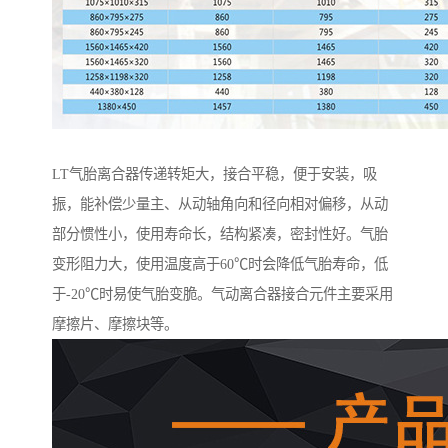
LT气胎离合器传递转矩大，接合平稳，便于安装，吸
振，能补偿少量主、从动轴角向和径向相对偏移，从动
部分惯性小，使用寿命长，结构紧凑，密封性好。气胎
变形阻力大，使用温度高于60℃时会降低气胎寿命，低
于-20℃时易使气胎变脆。气动离合器接合元件主要采用
摩擦片、摩擦块等。