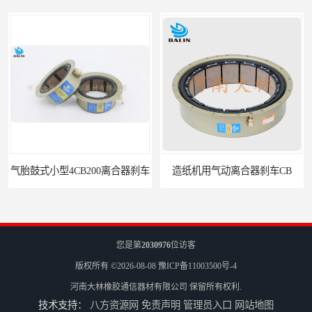
气胎鼓式小型4CB200离合器刹车
造纸机用气动离合器刹车CB
您是第
2030976
位访客
版权所有 ©2026-08-08
豫ICP备11003500号-4
河南大林橡胶通信器材有限公司
保留所有权利.
技术支持：
八方资源网
免责声明
管理员入口
网站地图