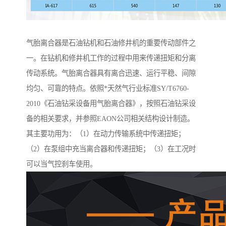
气胎离合器是石油钻机和石油修井机的重要传动部件之
一。在钻机和修井机工作的过程中用来传递扭矩和分离
传动系统。气胎离合器具有离合迅速、运行平稳、间隙
均匀、可靠的特点。依照*天然气行业标准SY/T6760-
2010《石油钻采设备用气胎离合器》，按照石油钻采设
备的相关要求，并参照EAON公司相关结构设计制造。
其主要功用为：（1）在动力传输系统中传递扭矩；
（2）在泵组中充当离合器和传递扭矩；（3）在工况时
可以当气控刹车使用。