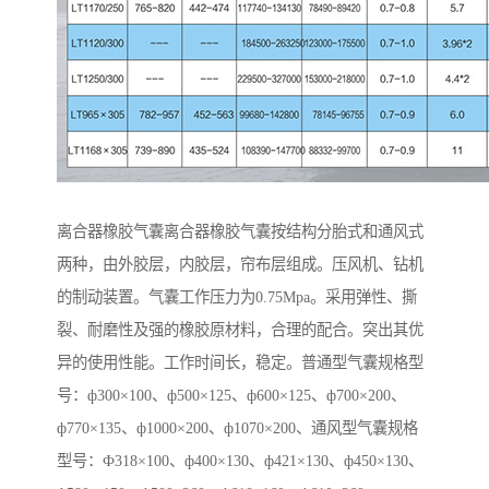
离合器橡胶气囊离合器橡胶气囊按结构分胎式和通风式
两种，由外胶层，内胶层，帘布层组成。压风机、钻机
的制动装置。气囊工作压力为0.75Mpa。采用弹性、撕
裂、耐磨性及强的橡胶原材料，合理的配合。突出其优
异的使用性能。工作时间长，稳定。普通型气囊规格型
号：ф300×100、ф500×125、ф600×125、ф700×200、
ф770×135、ф1000×200、ф1070×200、通风型气囊规格
型号：Ф318×100、ф400×130、ф421×130、ф450×130、