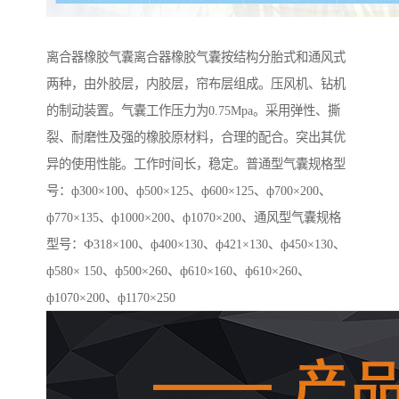
离合器橡胶气囊离合器橡胶气囊按结构分胎式和通风式
两种，由外胶层，内胶层，帘布层组成。压风机、钻机
的制动装置。气囊工作压力为0.75Mpa。采用弹性、撕
裂、耐磨性及强的橡胶原材料，合理的配合。突出其优
异的使用性能。工作时间长，稳定。普通型气囊规格型
号：ф300×100、ф500×125、ф600×125、ф700×200、
ф770×135、ф1000×200、ф1070×200、通风型气囊规格
型号：Ф318×100、ф400×130、ф421×130、ф450×130、
ф580× 150、ф500×260、ф610×160、ф610×260、
ф1070×200、ф1170×250