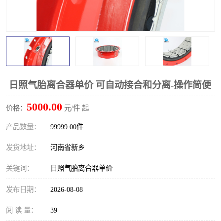
PTO离合器
联轴器
橡胶件
液力端配件
日照气胎离合器单价 可自动接合和分离-操作简便
5000.00
价格：
元/件 起
产品数量：
99999.00件
发货地址：
河南省新乡
关键词：
日照气胎离合器单价
发布日期：
2026-08-08
阅 读 量：
39