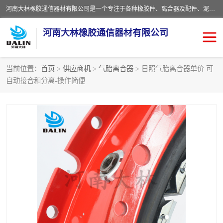
河南大林橡胶通信器材有限公司是一个专注于各种橡胶件、离合器及配件、泥浆泵及配件等产品设计制造和加工的企业。产品应用于矿山、冶金、石油、钢铁、化工、水泥、船舶、造纸、通用机械等各种大功率机械传动或制动装置。
河南大林橡胶通信器材有限公司
当前位置：
首页
>
供应商机
>
气胎离合器
> 日照气胎离合器单价 可
自动接合和分离-操作简便
推盘离合器
通风离合器
VC离合器
矿山离合器
PO隔膜离合器
气胎离合器
泥浆泵空气包胶囊
气动元件
DY隔膜式离合器
CB离合器
KB离合器
实芯轮胎