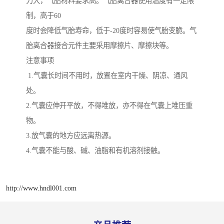
力大，气胎材料要求高。气胎离合器使用温度有一定限
制，高于60
度时会降低气胎寿命，低于-20度时容易使气胎变脆。气
胎离合器接合元件主要采用摩擦片、摩擦块等。
注意事项
1.气囊长时间不用时，放置在室内干燥、阴凉、通风
处。
2.气囊应伸开平放，不得堆放，亦不得在气囊上堆压重
物。
3.放气囊的地方应远离热源。
4.气囊不能与酸、碱、油脂和有机溶剂接触。
http://www.hndl001.com