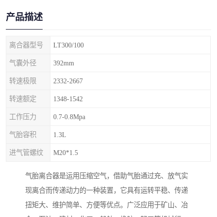
产品描述
离合器型号
LT300/100
气囊外径
392mm
转速极限
2332-2667
转速额定
1348-1542
工作压力
0.7-0.8Mpa
气胎容积
1.3L
进气管螺纹
M20*1.5
气胎离合器是运用压缩空气，借助气胎通过充、放气实
现离合而传递动力的一种装置，它具有运转平稳、传递
扭矩大、维护简单、方便等优点。广泛应用于矿山、冶