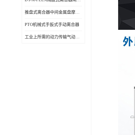
推盘式离合器中间金属盘摩擦盘18寸
PTO机械式手扳式手动离合器
工业上所需的动力传输气动离合器WCB424