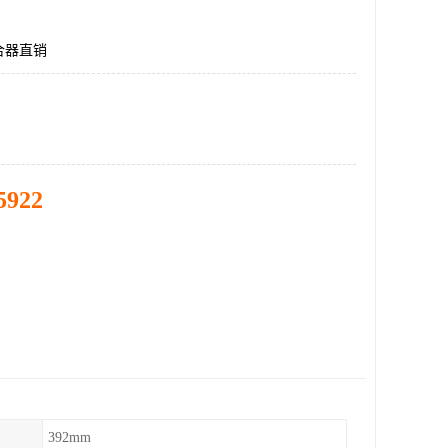
合器直销
5922
392mm