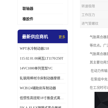
转速极限
联轴器
工作压力
橡胶件
进气管螺纹
最新供应商机
更多
气胎离合器
等优点。广
WPT水冷制动器218
气胎离合器
115.02.01.00闸瓦LT1170/250T
其主要功用
14VC1000单列宽型VC
在动力传输
轧钢用棒材冷床制动器摩擦片218
在泵组中充
在工况时可
WCB124辅助刹车制动器
低惯性高扭矩18寸推盘式离合器中心盘齿盘W18-11-101
DY-A-FLEX隔膜式离合器闸瓦总成7015125A