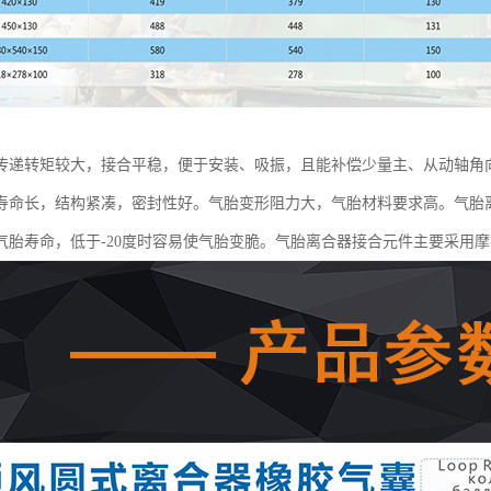
传递转矩较大，接合平稳，便于安装、吸振，且能补偿少量主、从动轴角
寿命长，结构紧凑，密封性好。气胎变形阻力大，气胎材料要求高。气胎离
气胎寿命，低于-20度时容易使气胎变脆。气胎离合器接合元件主要采用