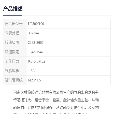
产品描述
离合器型号
LT300/100
气囊外径
392mm
转速极限
2332-2667
转速额定
1348-1542
工作压力
0.7-0.8Mpa
气胎容积
1.3L
进气管螺纹
M20*1.5
河南大林橡胶通信器材有限公司生产的气胎离合器具有
传递扭矩大、结合平稳、吸震、能补偿少量主轴、从动
轴角向和径向的相对偏移、从动轴部分惯性小，及结构