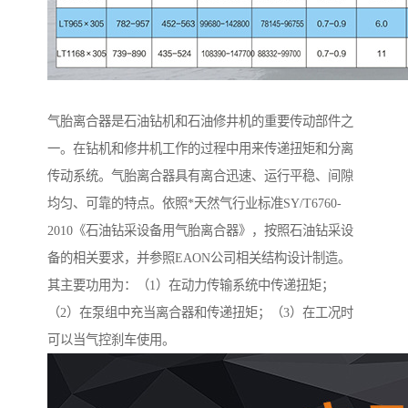
气胎离合器是石油钻机和石油修井机的重要传动部件之
一。在钻机和修井机工作的过程中用来传递扭矩和分离
传动系统。气胎离合器具有离合迅速、运行平稳、间隙
均匀、可靠的特点。依照*天然气行业标准SY/T6760-
2010《石油钻采设备用气胎离合器》，按照石油钻采设
备的相关要求，并参照EAON公司相关结构设计制造。
其主要功用为：（1）在动力传输系统中传递扭矩；
（2）在泵组中充当离合器和传递扭矩；（3）在工况时
可以当气控刹车使用。