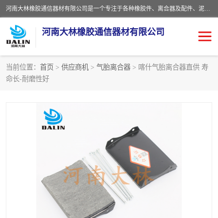
河南大林橡胶通信器材有限公司是一个专注于各种橡胶件、离合器及配件、泥浆泵及配件等产品设计制造和加工的企业。产品应用于矿山、冶金、石油、钢铁、化工、水泥、船舶、造纸、通用机械等各种大功率机械传动或制动装置。
河南大林橡胶通信器材有限公司
当前位置：
首页
>
供应商机
>
气胎离合器
> 喀什气胎离合器直供 寿
命长-耐磨性好
推盘离合器
通风离合器
VC离合器
矿山离合器
PO隔膜离合器
气胎离合器
泥浆泵空气包胶囊
气动元件
DY隔膜式离合器
CB离合器
KB离合器
实芯轮胎