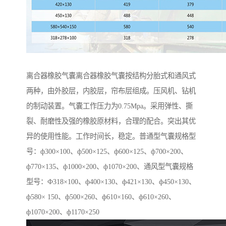
离合器橡胶气囊离合器橡胶气囊按结构分胎式和通风式
两种，由外胶层，内胶层，帘布层组成。压风机、钻机
的制动装置。气囊工作压力为0.75Mpa。采用弹性、撕
裂、耐磨性及强的橡胶原材料，合理的配合。突出其优
异的使用性能。工作时间长，稳定。普通型气囊规格型
号：ф300×100、ф500×125、ф600×125、ф700×200、
ф770×135、ф1000×200、ф1070×200、通风型气囊规格
型号：Ф318×100、ф400×130、ф421×130、ф450×130、
ф580× 150、ф500×260、ф610×160、ф610×260、
ф1070×200、ф1170×250