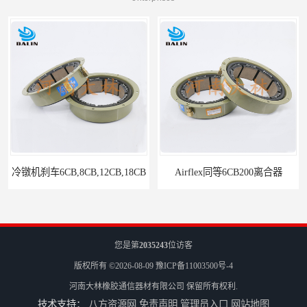
,8CB,12CB,18CB
Airflex同等6CB200离合器
您是第
2035243
位访客
版权所有 ©2026-08-09
豫ICP备11003500号-4
河南大林橡胶通信器材有限公司
保留所有权利.
技术支持：
八方资源网
免责声明
管理员入口
网站地图