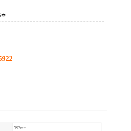
合器
5922
392mm