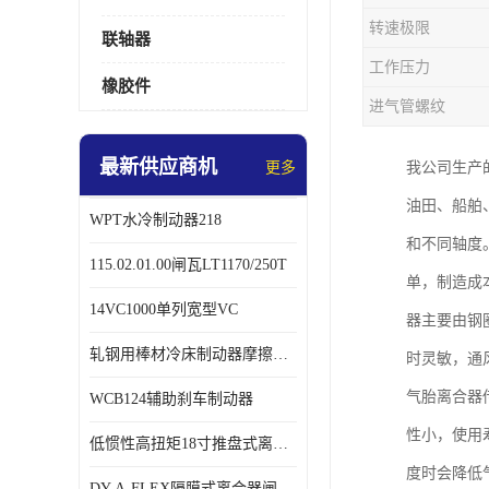
转速极限
联轴器
工作压力
橡胶件
进气管螺纹
最新供应商机
更多
我公司生产
油田、船舶
WPT水冷制动器218
和不同轴度
115.02.01.00闸瓦LT1170/250T
单，制造成
14VC1000单列宽型VC
器主要由钢
轧钢用棒材冷床制动器摩擦片218
时灵敏，通
气胎离合器
WCB124辅助刹车制动器
性小，使用
低惯性高扭矩18寸推盘式离合器中心盘齿盘W18-11-101
度时会降低
DY-A-FLEX隔膜式离合器闸瓦总成7015125A