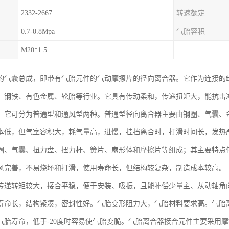
2332-2667
转速额定
0.7-0.8Mpa
气胎容积
M20*1.5
的气囊总成，即带有气胎元件的气动摩擦片的径向离合器。它作为连接的
、钢铁、有色金属、轮胎等行业。它具有传动柔和，传递扭矩大，能抗击
。它可分为普通型和通风型两种。普通型径向离合器主要由钢圈、气囊、
本低，但气室容积大，耗气量高，进慢，挂挡离合时，打滑时间长，发热
圈、气囊、扭力盘、扭力杆、簧片、扇形体和摩擦片等组成；其主要特点
风完善，不易烧坏和打滑，使用寿命长，但结构较复杂，制造成本较高。
传递转矩较大，接合平稳，便于安装、吸振，且能补偿少量主、从动轴角
寿命长，结构紧凑，密封性好。气胎变形阻力大，气胎材料要求高。气胎离
气胎寿命，低于-20度时容易使气胎变脆。气胎离合器接合元件主要采用