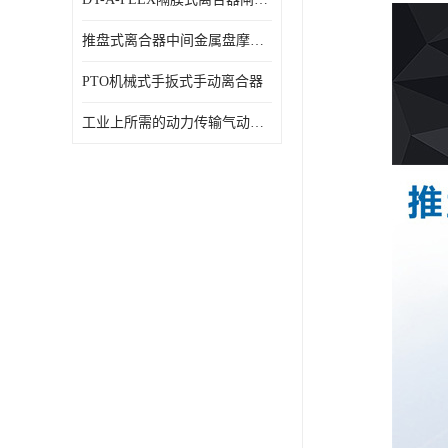
推盘式离合器中间金属盘摩擦盘18寸
PTO机械式手扳式手动离合器
工业上所需的动力传输气动离合器WCB424