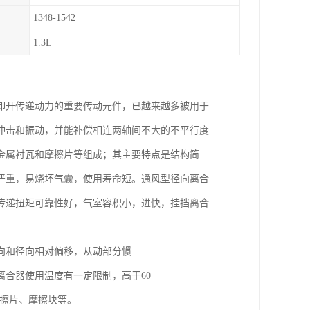
1348-1542
1.3L
卸开传递动力的重要传动元件，已越来越多被用于
冲击和振动，并能补偿相连两轴间不大的不平行度
金属衬瓦和摩擦片等组成；其主要特点是结构简
严重，易烧坏气囊，使用寿命短。通风型径向离合
传递扭矩可靠性好，气室容积小，进快，挂挡离合
向和径向相对偏移，从动部分惯
合器使用温度有一定限制，高于60
摩擦片、摩擦块等。