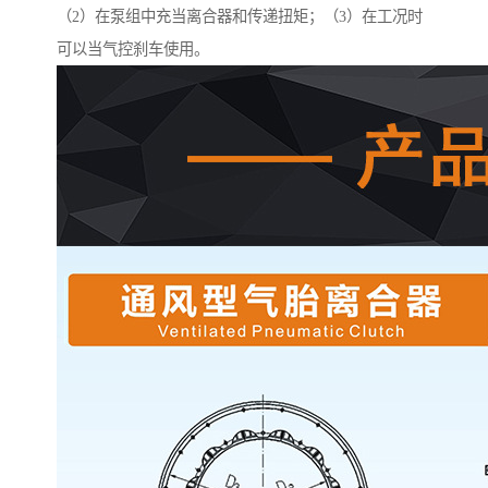
（2）在泵组中充当离合器和传递扭矩；（3）在工况时
可以当气控刹车使用。