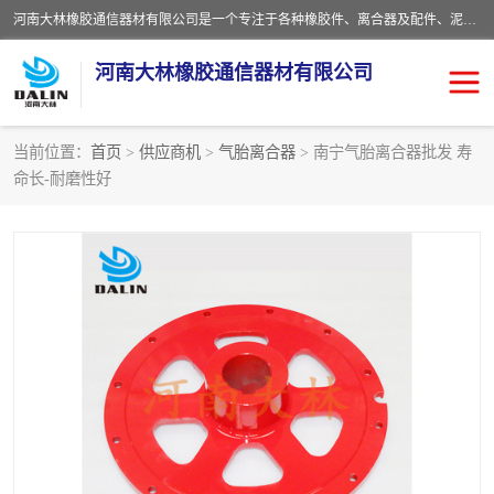
河南大林橡胶通信器材有限公司是一个专注于各种橡胶件、离合器及配件、泥浆泵及配件等产品设计制造和加工的企业。产品应用于矿山、冶金、石油、钢铁、化工、水泥、船舶、造纸、通用机械等各种大功率机械传动或制动装置。
河南大林橡胶通信器材有限公司
当前位置：
首页
>
供应商机
>
气胎离合器
> 南宁气胎离合器批发 寿
命长-耐磨性好
推盘离合器
通风离合器
VC离合器
矿山离合器
PO隔膜离合器
气胎离合器
泥浆泵空气包胶囊
气动元件
DY隔膜式离合器
CB离合器
KB离合器
实芯轮胎