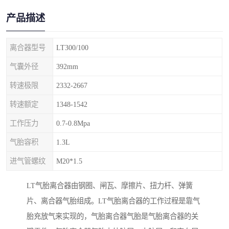
产品描述
离合器型号
LT300/100
气囊外径
392mm
转速极限
2332-2667
转速额定
1348-1542
工作压力
0.7-0.8Mpa
气胎容积
1.3L
进气管螺纹
M20*1.5
LT气胎离合器由钢圈、闸瓦、摩擦片、扭力杆、弹簧
片、离合器气胎组成。LT气胎离合器的工作过程是靠气
胎充放气来实现的，气胎离合器气胎是气胎离合器的关