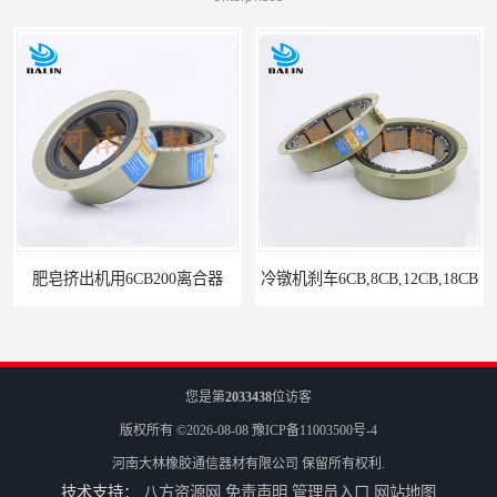
冷镦机刹车6CB,8CB,12CB,18CB
Airflex同等6CB200离合器
您是第
2033438
位访客
版权所有 ©2026-08-08
豫ICP备11003500号-4
河南大林橡胶通信器材有限公司
保留所有权利.
技术支持：
八方资源网
免责声明
管理员入口
网站地图