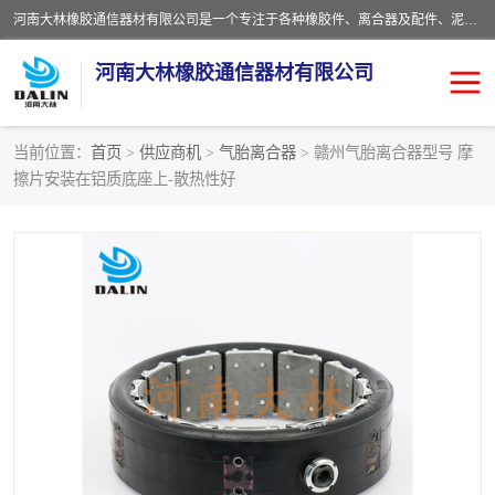
河南大林橡胶通信器材有限公司是一个专注于各种橡胶件、离合器及配件、泥浆泵及配件等产品设计制造和加工的企业。产品应用于矿山、冶金、石油、钢铁、化工、水泥、船舶、造纸、通用机械等各种大功率机械传动或制动装置。
河南大林橡胶通信器材有限公司
当前位置：
首页
>
供应商机
>
气胎离合器
> 赣州气胎离合器型号 摩
擦片安装在铝质底座上-散热性好
推盘离合器
通风离合器
VC离合器
矿山离合器
PO隔膜离合器
气胎离合器
泥浆泵空气包胶囊
气动元件
DY隔膜式离合器
CB离合器
KB离合器
实芯轮胎