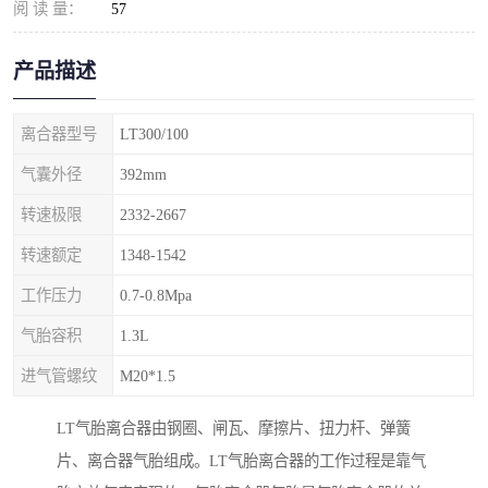
阅 读 量：
57
产品描述
离合器型号
LT300/100
气囊外径
392mm
转速极限
2332-2667
转速额定
1348-1542
工作压力
0.7-0.8Mpa
气胎容积
1.3L
进气管螺纹
M20*1.5
LT气胎离合器由钢圈、闸瓦、摩擦片、扭力杆、弹簧
片、离合器气胎组成。LT气胎离合器的工作过程是靠气