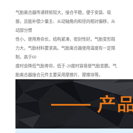
气胎离合器传递转矩较大，接合平稳，便于安装、吸
振，且能补偿少量主、从动轴角向和径向相对偏移，从
动部分惯
性小，使用寿命长，结构紧凑，密封性好。气胎变形阻
力大，气胎材料要求高。气胎离合器使用温度有一定限
制，高于60
度时会降低气胎寿命，低于-20度时容易使气胎变脆。气
胎离合器接合元件主要采用摩擦片、摩擦块等。