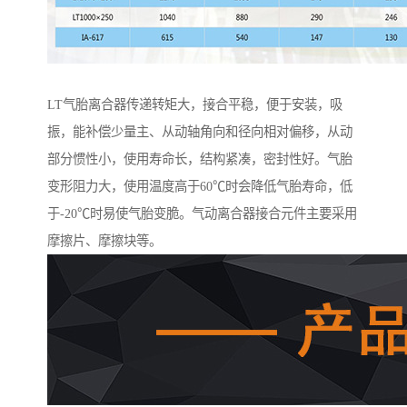
LT气胎离合器传递转矩大，接合平稳，便于安装，吸
振，能补偿少量主、从动轴角向和径向相对偏移，从动
部分惯性小，使用寿命长，结构紧凑，密封性好。气胎
变形阻力大，使用温度高于60℃时会降低气胎寿命，低
于-20℃时易使气胎变脆。气动离合器接合元件主要采用
摩擦片、摩擦块等。