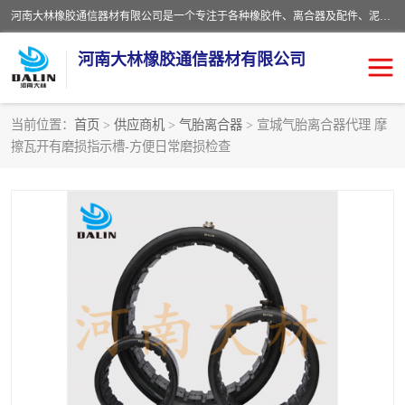
河南大林橡胶通信器材有限公司是一个专注于各种橡胶件、离合器及配件、泥浆泵及配件等产品设计制造和加工的企业。产品应用于矿山、冶金、石油、钢铁、化工、水泥、船舶、造纸、通用机械等各种大功率机械传动或制动装置。
河南大林橡胶通信器材有限公司
当前位置：
首页
>
供应商机
>
气胎离合器
> 宣城气胎离合器代理 摩
擦瓦开有磨损指示槽-方便日常磨损检查
推盘离合器
通风离合器
VC离合器
矿山离合器
PO隔膜离合器
气胎离合器
泥浆泵空气包胶囊
气动元件
DY隔膜式离合器
CB离合器
KB离合器
实芯轮胎