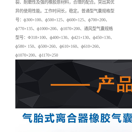
裂、耐磨性及强的橡胶原材料，合理的配合。突出其优
异的使用性能。工作时间长，稳定。普通型气囊规格型
号：ф300×100、ф500×125、ф600×125、ф700×200、
ф770×135、ф1000×200、ф1070×200、通风型气囊规格
型号：Ф318×100、ф400×130、ф421×130、ф450×130、
ф580× 150、ф500×260、ф610×160、ф610×260、
ф1070×200、ф1170×250