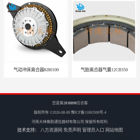
气动冲床离合器KB0100
气胎离合器气囊12CB350
您是第
2038898
位访客
版权所有 ©2026-08-09
豫ICP备11003500号-4
河南大林橡胶通信器材有限公司
保留所有权利.
技术支持：
八方资源网
免责声明
管理员入口
网站地图