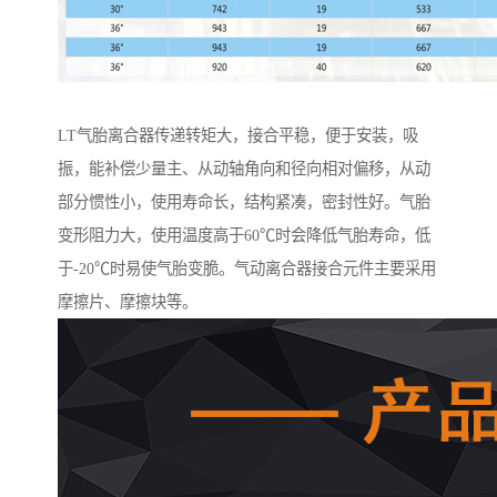
LT气胎离合器传递转矩大，接合平稳，便于安装，吸
振，能补偿少量主、从动轴角向和径向相对偏移，从动
部分惯性小，使用寿命长，结构紧凑，密封性好。气胎
变形阻力大，使用温度高于60℃时会降低气胎寿命，低
于-20℃时易使气胎变脆。气动离合器接合元件主要采用
摩擦片、摩擦块等。