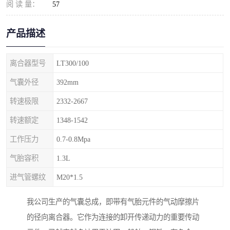
阅 读 量：
57
产品描述
离合器型号
LT300/100
气囊外径
392mm
转速极限
2332-2667
转速额定
1348-1542
工作压力
0.7-0.8Mpa
气胎容积
1.3L
进气管螺纹
M20*1.5
我公司生产的气囊总成，即带有气胎元件的气动摩擦片
的径向离合器。它作为连接的卸开传递动力的重要传动