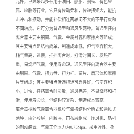
元件，已越来越多被用于油田、船舶、钢铁、有色金
属、轮胎等行业。它具有传动柔和，传递扭矩大，能抗
击冲击和振动，并能补偿相连两轴间不大的不平行度和
不同轴度。它可分为普通型和通风型两种。普通型径向
离合器主要由钢圈、气囊、金属衬瓦和摩擦片等组成；
其主要特点是结构简单，制造成本低，但气室容积大，
耗气量高，进慢，挂挡离合时，打滑时间长，发热严
重，易烧坏气囊，使用寿命短。通风型径向离合器主要
由钢圈、气囊、扭力盘、扭力杆、簧片、扇形体和摩擦
片等组成；其主要特点传递扭矩可靠性好，气室容积
小，进快，挂挡离合时灵敏，通风完善，不易烧坏和打
滑，使用寿命长，但结构较复杂，制造成本较高。
离合器橡胶气囊离合器橡胶气囊按结构分胎式和通风式
两种，由外胶层，内胶层，帘布层组成。压风机、钻机
的制动装置。气囊工作压力为0.75Mpa。采用弹性、撕