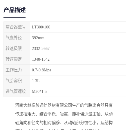
产品描述
离合器型号
LT300/100
气囊外径
392mm
转速极限
2332-2667
转速额定
1348-1542
工作压力
0.7-0.8Mpa
气胎容积
1.3L
进气管螺纹
M20*1.5
河南大林橡胶通信器材有限公司生产的气胎离合器具有
传递扭矩大、结合平稳、吸震、能补偿少量主轴、从动
轴角向和径向的相对偏移、从动轴部分惯性小，及结构