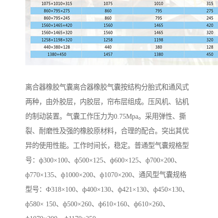
离合器橡胶气囊离合器橡胶气囊按结构分胎式和通风式
两种，由外胶层，内胶层，帘布层组成。压风机、钻机
的制动装置。气囊工作压力为0.75Mpa。采用弹性、撕
裂、耐磨性及强的橡胶原材料，合理的配合。突出其优
异的使用性能。工作时间长，稳定。普通型气囊规格型
号：ф300×100、ф500×125、ф600×125、ф700×200、
ф770×135、ф1000×200、ф1070×200、通风型气囊规格
型号：Ф318×100、ф400×130、ф421×130、ф450×130、
ф580× 150、ф500×260、ф610×160、ф610×260、