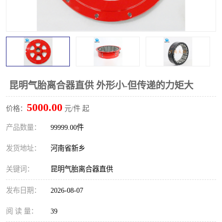
PTO离合器
联轴器
橡胶件
液力端配件
昆明气胎离合器直供 外形小-但传递的力矩大
5000.00
价格：
元/件 起
产品数量：
99999.00件
发货地址：
河南省新乡
关键词：
昆明气胎离合器直供
发布日期：
2026-08-07
阅 读 量：
39