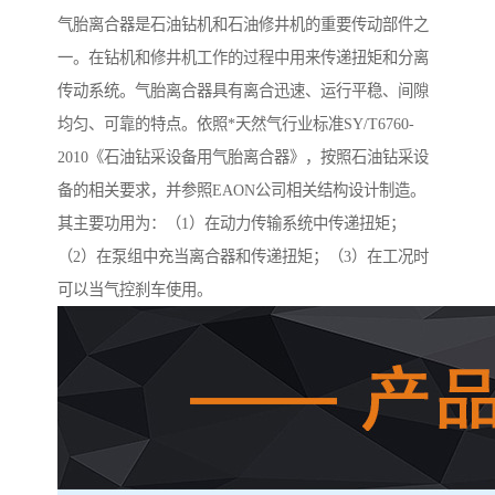
气胎离合器是石油钻机和石油修井机的重要传动部件之
一。在钻机和修井机工作的过程中用来传递扭矩和分离
传动系统。气胎离合器具有离合迅速、运行平稳、间隙
均匀、可靠的特点。依照*天然气行业标准SY/T6760-
2010《石油钻采设备用气胎离合器》，按照石油钻采设
备的相关要求，并参照EAON公司相关结构设计制造。
其主要功用为：（1）在动力传输系统中传递扭矩；
（2）在泵组中充当离合器和传递扭矩；（3）在工况时
可以当气控刹车使用。