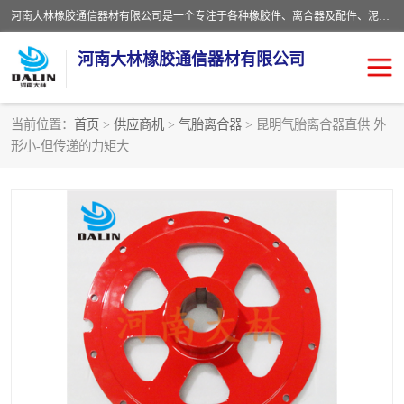
河南大林橡胶通信器材有限公司是一个专注于各种橡胶件、离合器及配件、泥浆泵及配件等产品设计制造和加工的企业。产品应用于矿山、冶金、石油、钢铁、化工、水泥、船舶、造纸、通用机械等各种大功率机械传动或制动装置。
河南大林橡胶通信器材有限公司
当前位置：
首页
>
供应商机
>
气胎离合器
> 昆明气胎离合器直供 外
形小-但传递的力矩大
推盘离合器
通风离合器
VC离合器
矿山离合器
PO隔膜离合器
气胎离合器
泥浆泵空气包胶囊
气动元件
DY隔膜式离合器
CB离合器
KB离合器
实芯轮胎