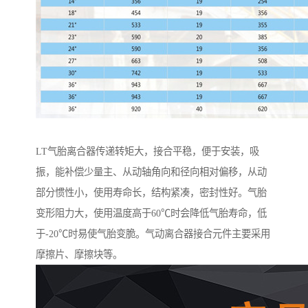
LT气胎离合器传递转矩大，接合平稳，便于安装，吸
振，能补偿少量主、从动轴角向和径向相对偏移，从动
部分惯性小，使用寿命长，结构紧凑，密封性好。气胎
变形阻力大，使用温度高于60℃时会降低气胎寿命，低
于-20℃时易使气胎变脆。气动离合器接合元件主要采用
摩擦片、摩擦块等。