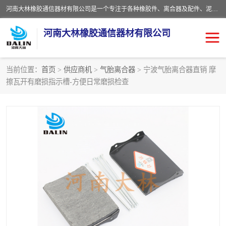
河南大林橡胶通信器材有限公司是一个专注于各种橡胶件、离合器及配件、泥浆泵及配件等产品设计制造和加工的企业。产品应用于矿山、冶金、石油、钢铁、化工、水泥、船舶、造纸、通用机械等各种大功率机械传动或制动装置。
河南大林橡胶通信器材有限公司
当前位置：
首页
>
供应商机
>
气胎离合器
> 宁波气胎离合器直销 摩
擦瓦开有磨损指示槽-方便日常磨损检查
推盘离合器
通风离合器
VC离合器
矿山离合器
PO隔膜离合器
气胎离合器
泥浆泵空气包胶囊
气动元件
DY隔膜式离合器
CB离合器
KB离合器
实芯轮胎