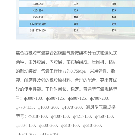
离合器橡胶气囊离合器橡胶气囊按结构分胎式和通风式
两种，由外胶层，内胶层，帘布层组成。压风机、钻机
的制动装置。气囊工作压力为0.75Mpa。采用弹性、撕
裂、耐磨性及强的橡胶原材料，合理的配合。突出其优
异的使用性能。工作时间长，稳定。普通型气囊规格型
号：ф300×100、ф500×125、ф600×125、ф700×200、
ф770×135、ф1000×200、ф1070×200、通风型气囊规格
型号：Ф318×100、ф400×130、ф421×130、ф450×130、
ф580× 150、ф500×260、ф610×160、ф610×260、
ф1070×200、ф1170×250