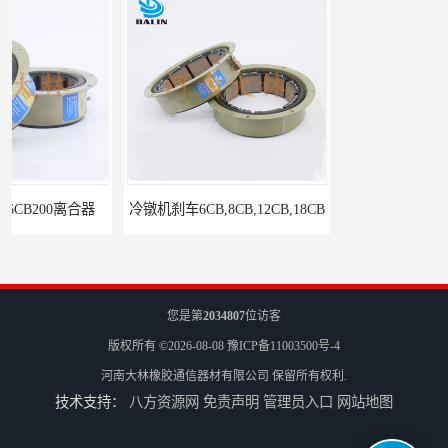
冷镦机刹车6CB,8CB,12CB,18CB
Airflex同等6CB200离合器
您是第
2034807
位访客
版权所有 ©2026-08-08
豫ICP备11003500号-4
河南大林橡胶通信器材有限公司
保留所有权利.
技术支持：
八方资源网
免责声明
管理员入口
网站地图