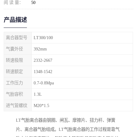
阅 读 量：
50
产品描述
离合器型号
LT300/100
气囊外径
392mm
转速极限
2332-2667
转速额定
1348-1542
工作压力
0.7-0.8Mpa
气胎容积
1.3L
进气管螺纹
M20*1.5
LT气胎离合器由钢圈、闸瓦、摩擦片、扭力杆、弹簧
片、离合器气胎组成。LT气胎离合器的工作过程是靠气