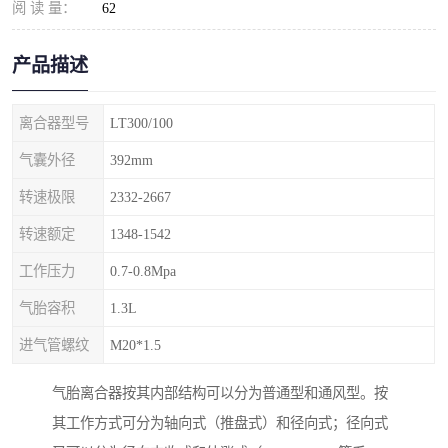
阅 读 量：
62
产品描述
离合器型号
LT300/100
气囊外径
392mm
转速极限
2332-2667
转速额定
1348-1542
工作压力
0.7-0.8Mpa
气胎容积
1.3L
进气管螺纹
M20*1.5
气胎离合器按其内部结构可以分为普通型和通风型。按
其工作方式可分为轴向式（推盘式）和径向式；径向式