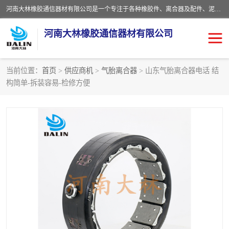
河南大林橡胶通信器材有限公司是一个专注于各种橡胶件、离合器及配件、泥浆泵及配件等产品设计制造和加工的企业。产品应用于矿山、冶金、石油、钢铁、化工、水泥、船舶、造纸、通用机械等各种大功率机械传动或制动装置。
河南大林橡胶通信器材有限公司
当前位置：
首页
>
供应商机
>
气胎离合器
> 山东气胎离合器电话 结
构简单-拆装容易-检修方便
推盘离合器
通风离合器
VC离合器
矿山离合器
PO隔膜离合器
气胎离合器
泥浆泵空气包胶囊
气动元件
DY隔膜式离合器
CB离合器
KB离合器
实芯轮胎