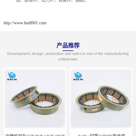
成、摩擦片、扭力杆、弹簧片、钢圈；
http://www.hndl001.com
产品推荐
Development, design, production and sales in one of the manufacturing
enterprises