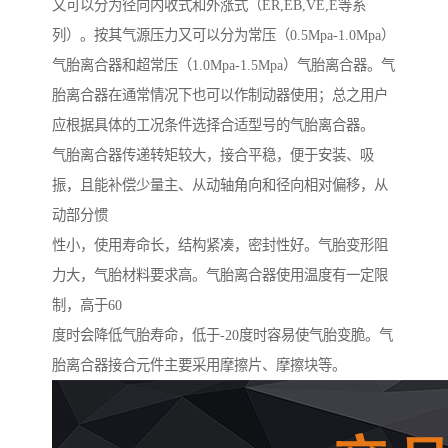
又可以分为径向内收式和外涨式（ER,EB,VE,E等系
列）。按其气源压力又可以分为常压（0.5Mpa-1.0Mpa）
气胎离合器和超常压（1.0Mpa-1.5Mpa）气胎离合器。气
胎离合器在通常情况下也可以作制动器使用；总之用户
应根据具体的工况条件选择合适型号的气胎离合器。
气胎离合器传递转矩较大，接合平稳，便于安装、吸
振，且能补偿少量主、从动轴角向和径向相对偏移，从
动部分惯
性小，使用寿命长，结构紧凑，密封性好。气胎变形阻
力大，气胎材料要求高。气胎离合器使用温度有一定限
制，高于60
度时会降低气胎寿命，低于-20度时容易使气胎变脆。气
胎离合器接合元件主要采用摩擦片、摩擦块等。