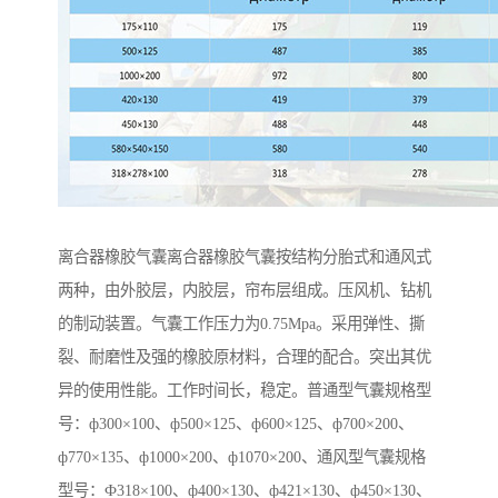
离合器橡胶气囊离合器橡胶气囊按结构分胎式和通风式
两种，由外胶层，内胶层，帘布层组成。压风机、钻机
的制动装置。气囊工作压力为0.75Mpa。采用弹性、撕
裂、耐磨性及强的橡胶原材料，合理的配合。突出其优
异的使用性能。工作时间长，稳定。普通型气囊规格型
号：ф300×100、ф500×125、ф600×125、ф700×200、
ф770×135、ф1000×200、ф1070×200、通风型气囊规格
型号：Ф318×100、ф400×130、ф421×130、ф450×130、