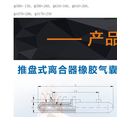
ф580× 150、ф500×260、ф610×160、ф610×260、
ф1070×200、ф1170×250