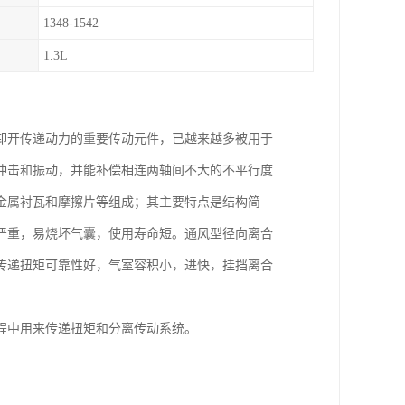
1348-1542
1.3L
卸开传递动力的重要传动元件，已越来越多被用于
冲击和振动，并能补偿相连两轴间不大的不平行度
金属衬瓦和摩擦片等组成；其主要特点是结构简
严重，易烧坏气囊，使用寿命短。通风型径向离合
传递扭矩可靠性好，气室容积小，进快，挂挡离合
程中用来传递扭矩和分离传动系统。