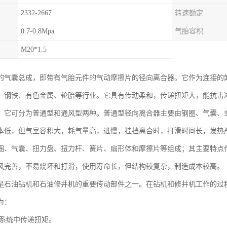
2332-2667
转速额定
0.7-0.8Mpa
气胎容积
M20*1.5
的气囊总成，即带有气胎元件的气动摩擦片的径向离合器。它作为连接的
、钢铁、有色金属、轮胎等行业。它具有传动柔和，传递扭矩大，能抗击
。它可分为普通型和通风型两种。普通型径向离合器主要由钢圈、气囊、
本低，但气室容积大，耗气量高，进慢，挂挡离合时，打滑时间长，发热
圈、气囊、扭力盘、扭力杆、簧片、扇形体和摩擦片等组成；其主要特点
风完善，不易烧坏和打滑，使用寿命长，但结构较复杂，制造成本较高。
是石油钻机和石油修井机的重要传动部件之一。在钻机和修井机工作的过
为：
系统中传递扭矩。