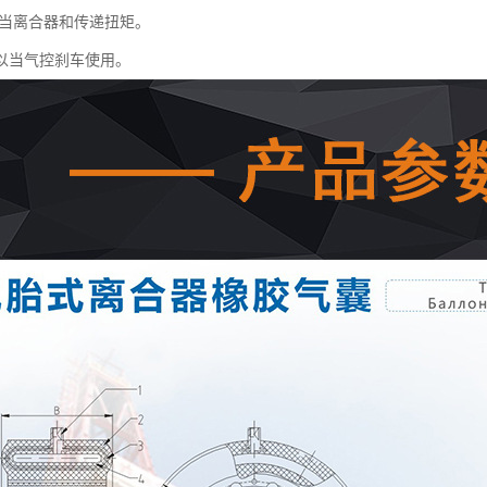
当离合器和传递扭矩。
以当气控刹车使用。