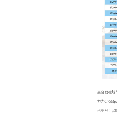
离合器橡胶
力为0.7
格型号：ф300