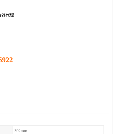
合器代理
5922
392mm