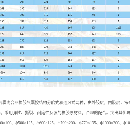
气囊离合器橡胶气囊按结构分胎式和通风式两种，由外胶层，内胶层，帘
5Mpa。采用弹性、撕裂、耐磨性及强的橡胶原材料，合理的配合。突出其
×100、ф500×125、ф600×125、ф700×200、ф770×135、ф1000×20