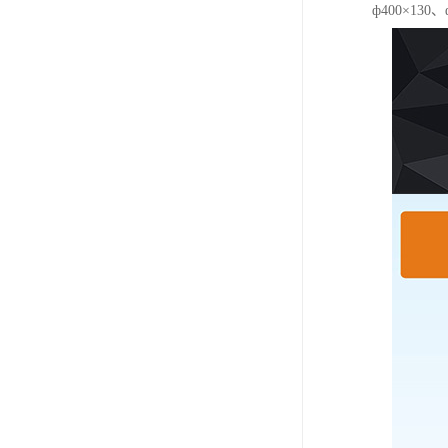
ф400×130、