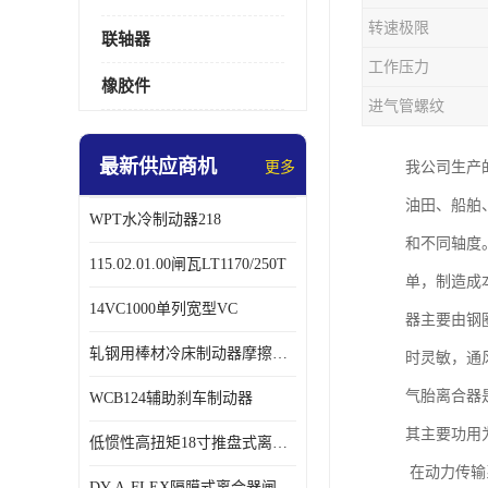
转速极限
联轴器
工作压力
橡胶件
进气管螺纹
最新供应商机
更多
我公司生产
油田、船舶
WPT水冷制动器218
和不同轴度
115.02.01.00闸瓦LT1170/250T
单，制造成
14VC1000单列宽型VC
器主要由钢
轧钢用棒材冷床制动器摩擦片218
时灵敏，通
气胎离合器
WCB124辅助刹车制动器
其主要功用
低惯性高扭矩18寸推盘式离合器中心盘齿盘W18-11-101
在动力传输
DY-A-FLEX隔膜式离合器闸瓦总成7015125A