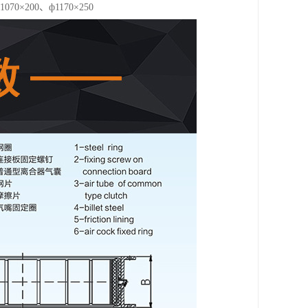
1070×200、ф1170×250