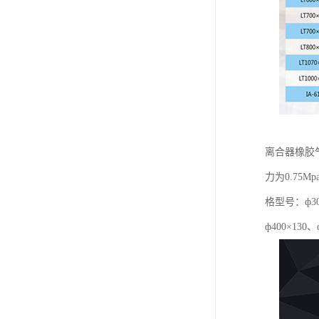
离合器橡胶
力为0.7
格型号：ф300
ф400×130、