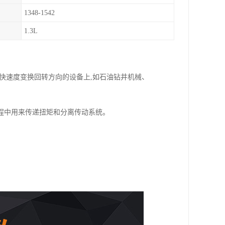
1348-1542
1.3L
快速度变换回转方向的设备上,如石油钻井机械、
程中用来传递扭矩和分离传动系统。