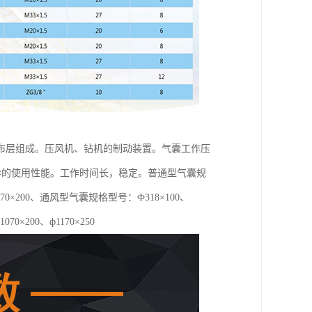
布层组成。压风机、钻机的制动装置。气囊工作压
优异的使用性能。工作时间长，稳定。普通型气囊规
0、ф1070×200、通风型气囊规格型号：Ф318×100、
1070×200、ф1170×250