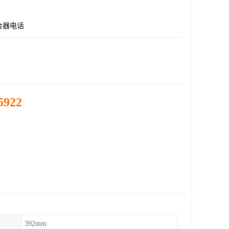
合器电话
5922
392mm