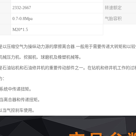
2332-2667
转速额定
0.7-0.8Mpa
气胎容积
M20*1.5
是以压缩空气为操纵动力源的摩擦离合器.一般用于需要传递大转矩和以较
机械压力机、挖掘机、球磨机及橡塑机械等。
是石油钻机和石油修井机的重要传动部件之一。在钻机和修井机工作的过
为：
系统中传递扭矩。
当离合器和传递扭矩。
以当气控刹车使用。