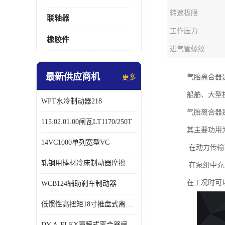
转速极限
联轴器
工作压力
橡胶件
进气管螺纹
最新供应商机
更多
气胎离合器
船舶、大型
WPT水冷制动器218
气胎离合器
115.02.01.00闸瓦LT1170/250T
其主要功用
14VC1000单列宽型VC
在动力传输
轧钢用棒材冷床制动器摩擦片218
在泵组中充
在工况时可
WCB124辅助刹车制动器
低惯性高扭矩18寸推盘式离合器中心盘齿盘W18-11-101
DY-A-FLEX隔膜式离合器闸瓦总成7015125A