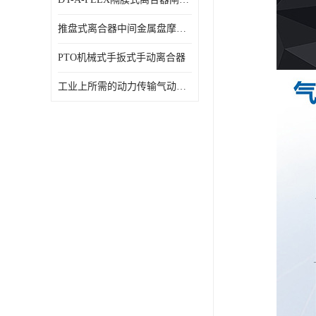
推盘式离合器中间金属盘摩擦盘18寸
PTO机械式手扳式手动离合器
工业上所需的动力传输气动离合器WCB424