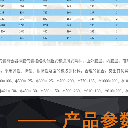
气囊离合器橡胶气囊按结构分胎式和通风式两种，由外胶层，内胶层，帘
5Mpa。采用弹性、撕裂、耐磨性及强的橡胶原材料，合理的配合。突出其
×100、ф500×125、ф600×125、ф700×200、ф770×135、ф1000×20
ф421×130、ф450×130、ф580× 150、ф500×260、ф610×160、ф610×260、ф