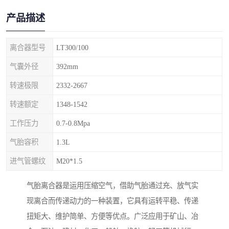
产品描述
离合器型号
LT300/100
气囊外径
392mm
转速极限
2332-2667
转速额定
1348-1542
工作压力
0.7-0.8Mpa
气胎容积
1.3L
进气管螺纹
M20*1.5
气胎离合器是运用压缩空气，借助气胎通过充、放气实
现离合而传递动力的一种装置，它具有运转平稳、传递
扭矩大、维护简单、方便等优点。广泛应用于矿山、冶