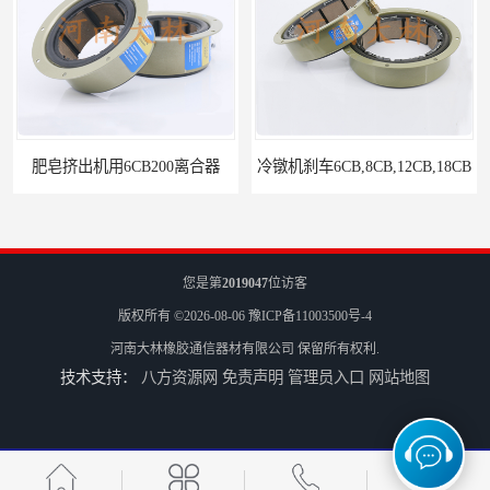
肥皂挤出机用6CB200离合器
冷镦机刹车6CB,8CB,12CB,18CB
您是第
2019047
位访客
版权所有 ©2026-08-06
豫ICP备11003500号-4
河南大林橡胶通信器材有限公司
保留所有权利.
技术支持：
八方资源网
免责声明
管理员入口
网站地图
Airflex同等6CB200离合器
冷镦机电机用小型8CB250离合器制动器刹车