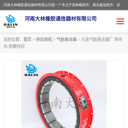
河南大林橡胶通信器材有限公司是一个专注于各种橡胶件、离合器及配件、泥浆泵及配件等产品设计制造和加工的企业。产品应用于矿山、冶金、石油、钢铁、化工、水泥、船舶、造纸、通用机械等各种大功率机械传动或制动装置。
河南大林橡胶通信器材有限公司
当前位置：
首页
>
供应商机
>
气胎离合器
> 大连气胎离合器厂 寿命
长-耐磨性好
推盘离合器
通风离合器
VC离合器
矿山离合器
PO隔膜离合器
气胎离合器
泥浆泵空气包胶囊
气动元件
DY隔膜式离合器
CB离合器
KB离合器
实芯轮胎