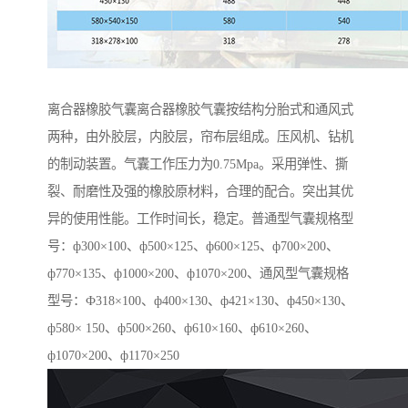
离合器橡胶气囊离合器橡胶气囊按结构分胎式和通风式
两种，由外胶层，内胶层，帘布层组成。压风机、钻机
的制动装置。气囊工作压力为0.75Mpa。采用弹性、撕
裂、耐磨性及强的橡胶原材料，合理的配合。突出其优
异的使用性能。工作时间长，稳定。普通型气囊规格型
号：ф300×100、ф500×125、ф600×125、ф700×200、
ф770×135、ф1000×200、ф1070×200、通风型气囊规格
型号：Ф318×100、ф400×130、ф421×130、ф450×130、
ф580× 150、ф500×260、ф610×160、ф610×260、
ф1070×200、ф1170×250