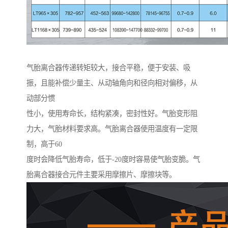
气胎离合器传递转矩较大，接合平稳，便于安装、吸
振，且能补偿少量主、从动轴角向和径向相对偏移，从
动部分惯
性小，使用寿命长，结构紧凑，密封性好。气胎变形阻
力大，气胎材料要求高。气胎离合器使用温度有一定限
制，高于60
度时会降低气胎寿命，低于-20度时容易使气胎变脆。气
胎离合器接合元件主要采用摩擦片、摩擦块等。