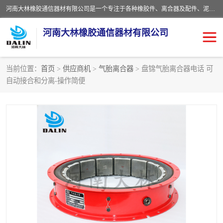
河南大林橡胶通信器材有限公司是一个专注于各种橡胶件、离合器及配件、泥浆泵及配件等产品设计制造和加工的企业。产品应用于矿山、冶金、石油、钢铁、化工、水泥、船舶、造纸、通用机械等各种大功率机械传动或制动装置。
河南大林橡胶通信器材有限公司
当前位置：
首页
>
供应商机
>
气胎离合器
> 盘锦气胎离合器电话 可
自动接合和分离-操作简便
推盘离合器
通风离合器
VC离合器
矿山离合器
PO隔膜离合器
气胎离合器
泥浆泵空气包胶囊
气动元件
DY隔膜式离合器
CB离合器
KB离合器
实芯轮胎