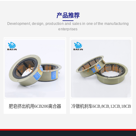
产品推荐
Development, design, production and sales in one of the manufacturing
enterprises
冷镦机刹车6CB,8CB,12CB,18CB
Airflex同等6CB200离合器