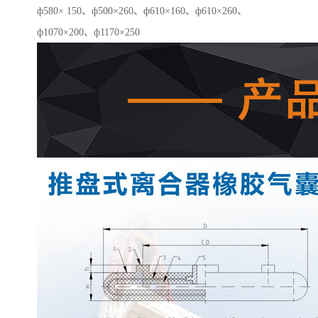
ф580× 150、ф500×260、ф610×160、ф610×260、
ф1070×200、ф1170×250