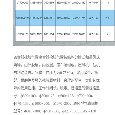
离合器橡胶气囊离合器橡胶气囊按结构分胎式和通风式
两种，由外胶层，内胶层，帘布层组成。压风机、钻机
的制动装置。气囊工作压力为0.75Mpa。采用弹性、撕
裂、耐磨性及强的橡胶原材料，合理的配合。突出其优
异的使用性能。工作时间长，稳定。普通型气囊规格型
号：ф300×100、ф500×125、ф600×125、ф700×200、
ф770×135、ф1000×200、ф1070×200、通风型气囊规格
型号：Ф318×100、ф400×130、ф421×130、ф450×130、