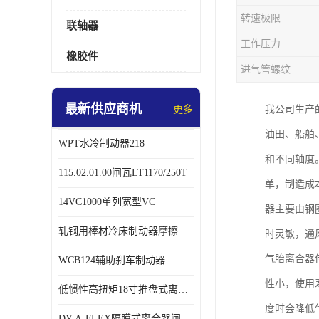
转速极限
联轴器
工作压力
橡胶件
进气管螺纹
最新供应商机
更多
我公司生产
油田、船舶
WPT水冷制动器218
和不同轴度
115.02.01.00闸瓦LT1170/250T
单，制造成
14VC1000单列宽型VC
器主要由钢
轧钢用棒材冷床制动器摩擦片218
时灵敏，通
气胎离合器
WCB124辅助刹车制动器
性小，使用
低惯性高扭矩18寸推盘式离合器中心盘齿盘W18-11-101
度时会降低
DY-A-FLEX隔膜式离合器闸瓦总成7015125A