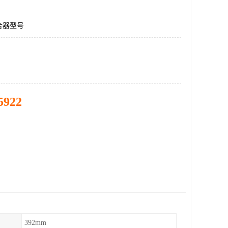
合器型号
5922
392mm