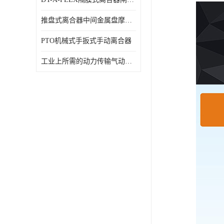
推盘式离合器中间金属盘摩擦盘18寸
PTO机械式手扳式手动离合器
工业上所需的动力传输气动离合器WCB424