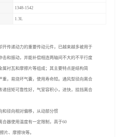
1348-1542
1.3L
卸开传递动力的重要传动元件，已越来越多被用于
冲击和振动，并能补偿相连两轴间不大的不平行度
金属衬瓦和摩擦片等组成；其主要特点是结构简
严重，易烧坏气囊，使用寿命短。通风型径向离合
传递扭矩可靠性好，气室容积小，进快，挂挡离合
向和径向相对偏移，从动部分惯
合器使用温度有一定限制，高于60
摩擦片、摩擦块等。