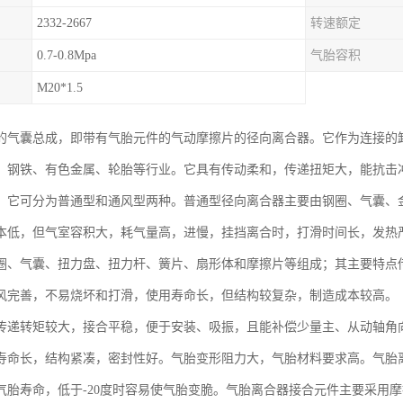
2332-2667
转速额定
0.7-0.8Mpa
气胎容积
M20*1.5
的气囊总成，即带有气胎元件的气动摩擦片的径向离合器。它作为连接的
、钢铁、有色金属、轮胎等行业。它具有传动柔和，传递扭矩大，能抗击
。它可分为普通型和通风型两种。普通型径向离合器主要由钢圈、气囊、
本低，但气室容积大，耗气量高，进慢，挂挡离合时，打滑时间长，发热
圈、气囊、扭力盘、扭力杆、簧片、扇形体和摩擦片等组成；其主要特点
风完善，不易烧坏和打滑，使用寿命长，但结构较复杂，制造成本较高。
传递转矩较大，接合平稳，便于安装、吸振，且能补偿少量主、从动轴角
寿命长，结构紧凑，密封性好。气胎变形阻力大，气胎材料要求高。气胎离
气胎寿命，低于-20度时容易使气胎变脆。气胎离合器接合元件主要采用