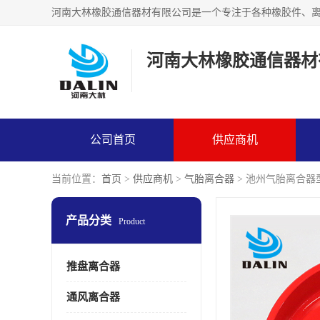
河南大林橡胶通信器材
公司首页
供应商机
当前位置：
首页
>
供应商机
>
气胎离合器
> 池州气胎离合器
产品分类
Product
推盘离合器
通风离合器