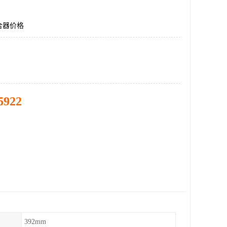
合器价格
5922
392mm