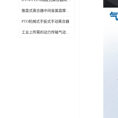
推盘式离合器中间金属盘摩擦盘18寸
PTO机械式手扳式手动离合器
工业上所需的动力传输气动离合器WCB424