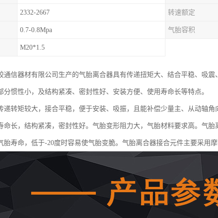
2332-2667
转速额定
0.7-0.8Mpa
气胎容积
M20*1.5
胶通信器材有限公司生产的气胎离合器具有传递扭矩大、结合平稳、吸震
部分惯性小，及结构紧凑、密封性好、安装方便、使用寿命长等特点。
传递转矩较大，接合平稳，便于安装、吸振，且能补偿少量主、从动轴角
寿命长，结构紧凑，密封性好。气胎变形阻力大，气胎材料要求高。气胎离
气胎寿命，低于-20度时容易使气胎变脆。气胎离合器接合元件主要采用