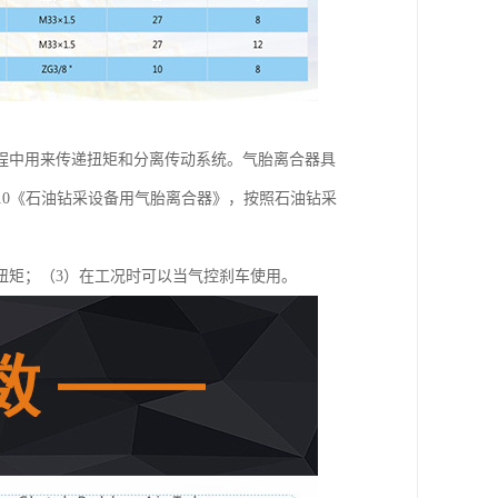
程中用来传递扭矩和分离传动系统。气胎离合器具
2010《石油钻采设备用气胎离合器》，按照石油钻采
扭矩；（3）在工况时可以当气控刹车使用。