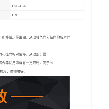
1348-1542
1.3L
、能补偿少量主轴、从动轴角向和径向的相对偏
向和径向相对偏移，从动部分惯
合器使用温度有一定限制，高于60
摩擦片、摩擦块等。