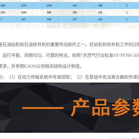
是石油钻机和石油修井机的重要传动部件之一。在钻机和修井机工作的过
运行平稳、间隙均匀、可靠的特点。依照*天然气行业标准SY/T6760-
要求，并参照EAON公司相关结构设计制造。
为：（1）在动力传输系统中传递扭矩；（2）在泵组中充当离合器和传递