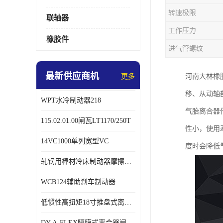
转速极限
联轴器
工作压力
橡胶件
进气管螺纹
最新供应商机
更多
河南大林橡
移、从动轴
WPT水冷制动器218
气胎离合器
115.02.01.00闸瓦LT1170/250T
性小，使用
14VC1000单列宽型VC
度时会降低
轧钢用棒材冷床制动器摩擦片218
WCB124辅助刹车制动器
低惯性高扭矩18寸推盘式离合器中心盘齿盘W18-11-101
DY-A-FLEX隔膜式离合器闸瓦总成7015125A