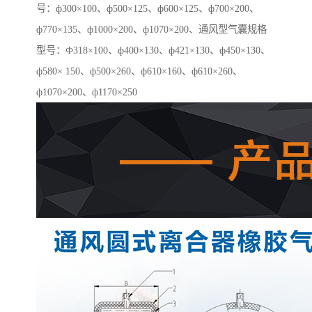
号：ф300×100、ф500×125、ф600×125、ф700×200、
ф770×135、ф1000×200、ф1070×200、通风型气囊规格
型号：Ф318×100、ф400×130、ф421×130、ф450×130、
ф580× 150、ф500×260、ф610×160、ф610×260、
ф1070×200、ф1170×250