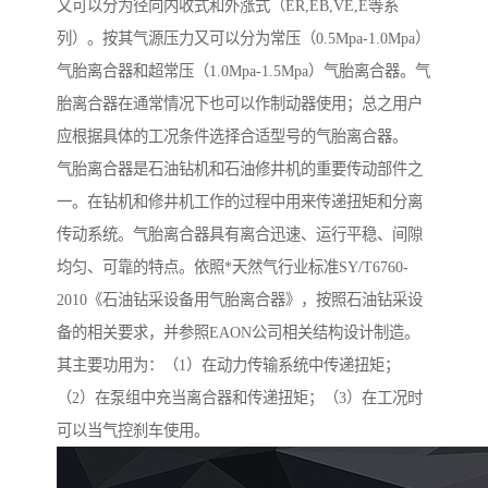
又可以分为径向内收式和外涨式（ER,EB,VE,E等系
列）。按其气源压力又可以分为常压（0.5Mpa-1.0Mpa）
气胎离合器和超常压（1.0Mpa-1.5Mpa）气胎离合器。气
胎离合器在通常情况下也可以作制动器使用；总之用户
应根据具体的工况条件选择合适型号的气胎离合器。
气胎离合器是石油钻机和石油修井机的重要传动部件之
一。在钻机和修井机工作的过程中用来传递扭矩和分离
传动系统。气胎离合器具有离合迅速、运行平稳、间隙
均匀、可靠的特点。依照*天然气行业标准SY/T6760-
2010《石油钻采设备用气胎离合器》，按照石油钻采设
备的相关要求，并参照EAON公司相关结构设计制造。
其主要功用为：（1）在动力传输系统中传递扭矩；
（2）在泵组中充当离合器和传递扭矩；（3）在工况时
可以当气控刹车使用。