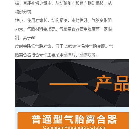
振，且能补偿少量主、从动轴角向和径向相对偏移，从
动部分惯
性小，使用寿命长，结构紧凑，密封性好。气胎变形阻
力大，气胎材料要求高。气胎离合器使用温度有一定限
制，高于60
度时会降低气胎寿命，低于-20度时容易使气胎变脆。气
胎离合器接合元件主要采用摩擦片、摩擦块等。