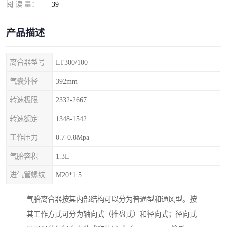
阅 读 量：
39
产品描述
离合器型号
LT300/100
气囊外径
392mm
转速极限
2332-2667
转速额定
1348-1542
工作压力
0.7-0.8Mpa
气胎容积
1.3L
进气管螺纹
M20*1.5
气胎离合器按其内部结构可以分为普通型和通风型。按
其工作方式可分为轴向式（推盘式）和径向式；径向式