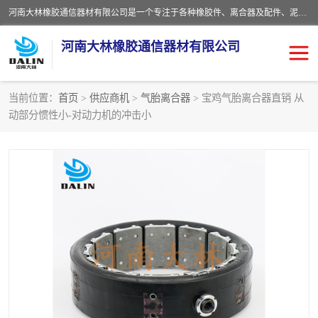
河南大林橡胶通信器材有限公司是一个专注于各种橡胶件、离合器及配件、泥浆泵及配件等产品设计制造和加工的企业。产品应用于矿山、冶金、石油、钢铁、化工、水泥、船舶、造纸、通用机械等各种大功率机械传动或制动装置。
河南大林橡胶通信器材有限公司
当前位置：
首页
>
供应商机
>
气胎离合器
> 宝鸡气胎离合器直销 从
动部分惯性小-对动力机的冲击小
推盘离合器
通风离合器
VC离合器
矿山离合器
PO隔膜离合器
气胎离合器
泥浆泵空气包胶囊
气动元件
DY隔膜式离合器
CB离合器
KB离合器
实芯轮胎