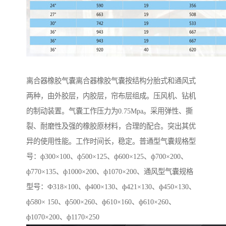
离合器橡胶气囊离合器橡胶气囊按结构分胎式和通风式
两种，由外胶层，内胶层，帘布层组成。压风机、钻机
的制动装置。气囊工作压力为0.75Mpa。采用弹性、撕
裂、耐磨性及强的橡胶原材料，合理的配合。突出其优
异的使用性能。工作时间长，稳定。普通型气囊规格型
号：ф300×100、ф500×125、ф600×125、ф700×200、
ф770×135、ф1000×200、ф1070×200、通风型气囊规格
型号：Ф318×100、ф400×130、ф421×130、ф450×130、
ф580× 150、ф500×260、ф610×160、ф610×260、
ф1070×200、ф1170×250