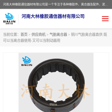
河南大林橡胶通信器材有限公司是一个专注于各种橡胶件、离合器及配件、泥浆泵及配件等产品设计制造和加工的企业。产品应用于矿山、冶金、石油、钢铁、化工、水泥、船舶、造纸、通用机械等各种大功率机械传动或制动装置。
河南大林橡胶通信器材有限公司
当前位置：
首页
>
供应商机
>
气胎离合器
> 铜川气胎离合器直供 既
可以当离合器使用-又可以当制动器用
推盘离合器
通风离合器
VC离合器
矿山离合器
PO隔膜离合器
气胎离合器
泥浆泵空气包胶囊
气动元件
DY隔膜式离合器
CB离合器
KB离合器
实芯轮胎