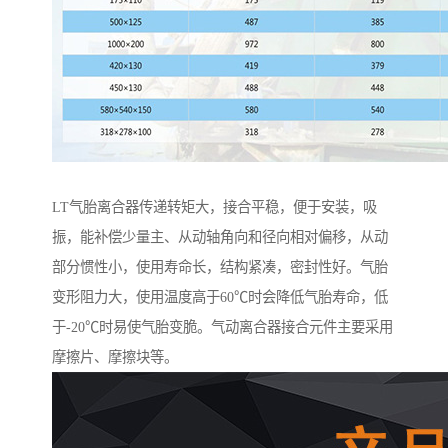
LT气胎离合器传递转矩大，接合平稳，便于安装，吸
振，能补偿少量主、从动轴角向和径向相对偏移，从动
部分惯性小，使用寿命长，结构紧凑，密封性好。气胎
变形阻力大，使用温度高于60℃时会降低气胎寿命，低
于-20℃时易使气胎变脆。气动离合器接合元件主要采用
摩擦片、摩擦块等。