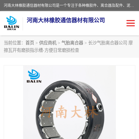
河南大林橡胶通信器材有限公司是一个专注于各种橡胶件、离合器及配件、泥浆泵及配件等产品设计制造和加工的企业。产品应用于矿山、冶金、石油、钢铁、化工、水泥、船舶、造纸、通用机械等各种大功率机械传动或制动装置。
河南大林橡胶通信器材有限公司
当前位置：
首页
>
供应商机
>
气胎离合器
> 长沙气胎离合器公司 摩
擦瓦开有磨损指示槽-方便日常磨损检查
推盘离合器
通风离合器
VC离合器
矿山离合器
PO隔膜离合器
气胎离合器
泥浆泵空气包胶囊
气动元件
DY隔膜式离合器
CB离合器
KB离合器
实芯轮胎