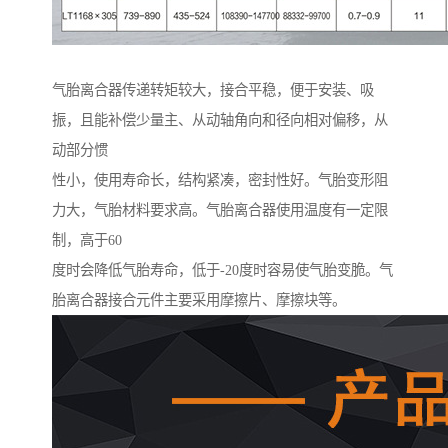
气胎离合器传递转矩较大，接合平稳，便于安装、吸
振，且能补偿少量主、从动轴角向和径向相对偏移，从
动部分惯
性小，使用寿命长，结构紧凑，密封性好。气胎变形阻
力大，气胎材料要求高。气胎离合器使用温度有一定限
制，高于60
度时会降低气胎寿命，低于-20度时容易使气胎变脆。气
胎离合器接合元件主要采用摩擦片、摩擦块等。