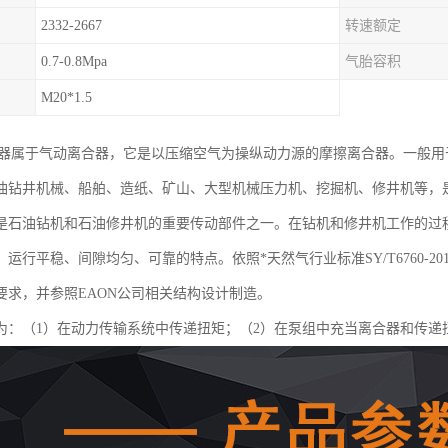
2332-2667
转速额定
0.7-0.8Mpa
气胎容积
M20*1.5
合器属于气动离合器，它是以压缩空气为操纵动力源的摩擦离合器。一般
油钻井机械、船舶、造纸、矿山、大型机械压力机、挖掘机、修井机等，
是石油钻机和石油修井机的重要传动部件之一。在钻机和修井机工作的过
运行平稳、间隙均匀、可靠的特点。依照*天然气行业标准SY/T6760-
要求，并参照EAON公司相关结构设计制造。
为：（1）在动力传输系统中传递扭矩；（2）在泵组中充当离合器和传递