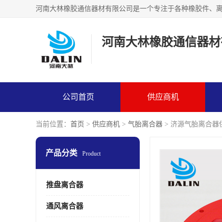
河南大林橡胶通信器材
公司首页
供应商机
当前位置：
首页
>
供应商机
>
气胎离合器
> 济源气胎离合器
产品分类
Product
推盘离合器
通风离合器