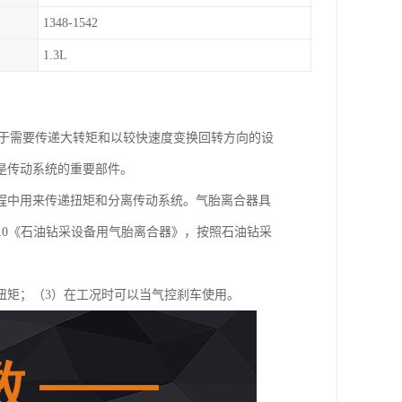
1348-1542
1.3L
用于需要传递大转矩和以较快速度变换回转方向的设
是传动系统的重要部件。
程中用来传递扭矩和分离传动系统。气胎离合器具
2010《石油钻采设备用气胎离合器》，按照石油钻采
扭矩；（3）在工况时可以当气控刹车使用。