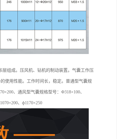
布层组成。压风机、钻机的制动装置。气囊工作压
优异的使用性能。工作时间长，稳定。普通型气囊规
0、ф1070×200、通风型气囊规格型号：Ф318×100、
1070×200、ф1170×250