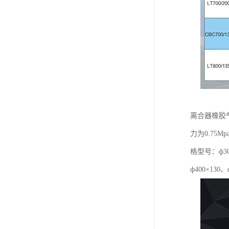
离合器橡胶
力为0.7
格型号：ф300
ф400×130、