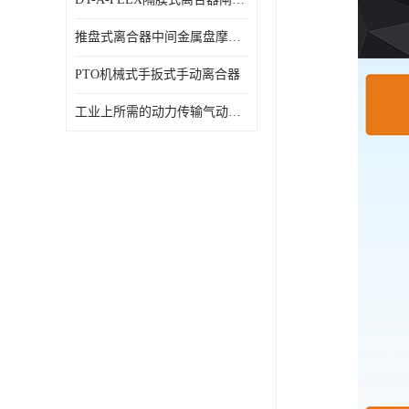
推盘式离合器中间金属盘摩擦盘18寸
PTO机械式手扳式手动离合器
工业上所需的动力传输气动离合器WCB424