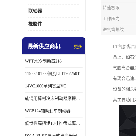
转速极限
联轴器
工作压力
橡胶件
进气管螺纹
最新供应商机
更多
LT气胎离
备上，如石
WPT水冷制动器218
气胎离合器
115.02.01.00闸瓦LT1170/250T
有离合迅速、
14VC1000单列宽型VC
设备的相关
轧钢用棒材冷床制动器摩擦片218
其主要功用
WCB124辅助刹车制动器
低惯性高扭矩18寸推盘式离合器中心盘齿盘W18-11-101
DY-A-FLEX隔膜式离合器闸瓦总成7015125A