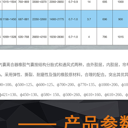
气囊离合器橡胶气囊按结构分胎式和通风式两种，由外胶层，内胶层，帘
5Mpa。采用弹性、撕裂、耐磨性及强的橡胶原材料，合理的配合。突出其
×100、ф500×125、ф600×125、ф700×200、ф770×135、ф1000×20
ф421×130、ф450×130、ф580× 150、ф500×260、ф610×160、ф610×260、ф