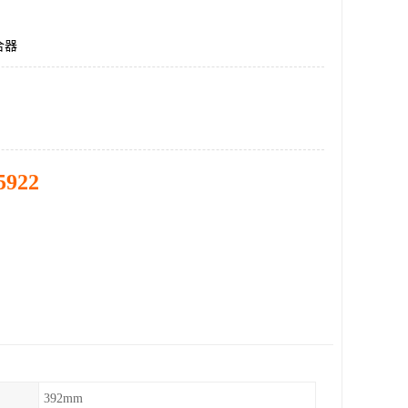
合器
5922
392mm