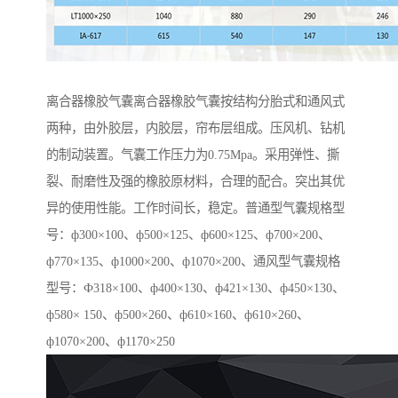
离合器橡胶气囊离合器橡胶气囊按结构分胎式和通风式
两种，由外胶层，内胶层，帘布层组成。压风机、钻机
的制动装置。气囊工作压力为0.75Mpa。采用弹性、撕
裂、耐磨性及强的橡胶原材料，合理的配合。突出其优
异的使用性能。工作时间长，稳定。普通型气囊规格型
号：ф300×100、ф500×125、ф600×125、ф700×200、
ф770×135、ф1000×200、ф1070×200、通风型气囊规格
型号：Ф318×100、ф400×130、ф421×130、ф450×130、
ф580× 150、ф500×260、ф610×160、ф610×260、
ф1070×200、ф1170×250