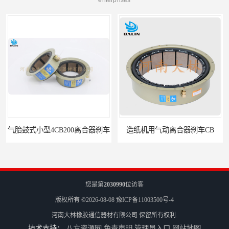
气胎鼓式小型4CB200离合器刹车
造纸机用气动离合器刹车CB
您是第
2030990
位访客
版权所有 ©2026-08-08
豫ICP备11003500号-4
河南大林橡胶通信器材有限公司
保留所有权利.
技术支持：
八方资源网
免责声明
管理员入口
网站地图