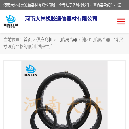
河南大林橡胶通信器材有限公司是一个专注于各种橡胶件、离合器及配件、泥浆泵及配件等产品设计制造和加工的企业。产品应用于矿山、冶金、石油、钢铁、化工、水泥、船舶、造纸、通用机械等各种大功率机械传动或制动装置。
河南大林橡胶通信器材有限公司
当前位置：
首页
>
供应商机
>
气胎离合器
> 池州气胎离合器直销 尺
寸没有严格的限制-适应性广
推盘离合器
通风离合器
VC离合器
矿山离合器
PO隔膜离合器
气胎离合器
泥浆泵空气包胶囊
气动元件
DY隔膜式离合器
CB离合器
KB离合器
实芯轮胎