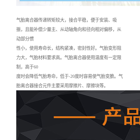
气胎离合器传递转矩较大，接合平稳，便于安装、吸
振，且能补偿少量主、从动轴角向和径向相对偏移，从
动部分惯
性小，使用寿命长，结构紧凑，密封性好。气胎变形阻
力大，气胎材料要求高。气胎离合器使用温度有一定限
制，高于60
度时会降低气胎寿命，低于-20度时容易使气胎变脆。气
胎离合器接合元件主要采用摩擦片、摩擦块等。