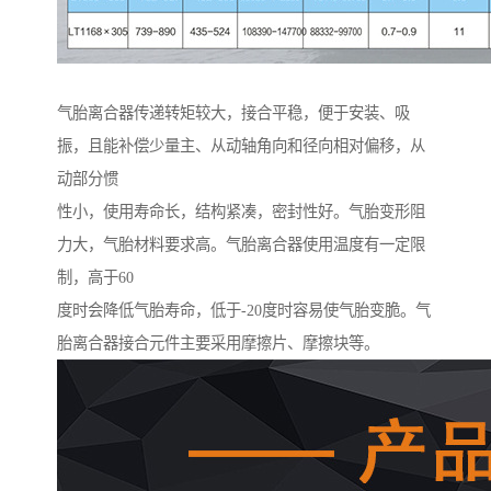
气胎离合器传递转矩较大，接合平稳，便于安装、吸
振，且能补偿少量主、从动轴角向和径向相对偏移，从
动部分惯
性小，使用寿命长，结构紧凑，密封性好。气胎变形阻
力大，气胎材料要求高。气胎离合器使用温度有一定限
制，高于60
度时会降低气胎寿命，低于-20度时容易使气胎变脆。气
胎离合器接合元件主要采用摩擦片、摩擦块等。