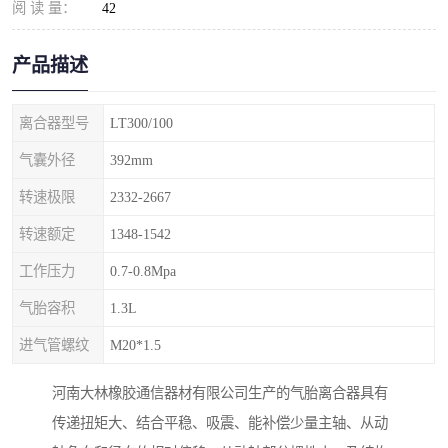
阅 读 量：
42
产品描述
离合器型号
LT300/100
气囊外径
392mm
转速极限
2332-2667
转速额定
1348-1542
工作压力
0.7-0.8Mpa
气胎容积
1.3L
进气管螺纹
M20*1.5
河南大林橡胶通信器材有限公司生产的气胎离合器具有
传递扭矩大、结合平稳、吸震、能补偿少量主轴、从动