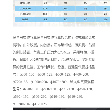
离合器橡胶气囊离合器橡胶气囊按结构分胎式和通风式
两种，由外胶层，内胶层，帘布层组成。压风机、钻机
的制动装置。气囊工作压力为0.75Mpa。采用弹性、撕
裂、耐磨性及强的橡胶原材料，合理的配合。突出其优
异的使用性能。工作时间长，稳定。普通型气囊规格型
号：ф300×100、ф500×125、ф600×125、ф700×200、
ф770×135、ф1000×200、ф1070×200、通风型气囊规格
型号：Ф318×100、ф400×130、ф421×130、ф450×130、
ф580× 150、ф500×260、ф610×160、ф610×260、
ф1070×200、ф1170×250