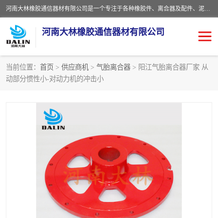
河南大林橡胶通信器材有限公司是一个专注于各种橡胶件、离合器及配件、泥浆泵及配件等产品设计制造和加工的企业。产品应用于矿山、冶金、石油、钢铁、化工、水泥、船舶、造纸、通用机械等各种大功率机械传动或制动装置。
河南大林橡胶通信器材有限公司
当前位置：
首页
>
供应商机
>
气胎离合器
> 阳江气胎离合器厂家 从
动部分惯性小-对动力机的冲击小
推盘离合器
通风离合器
VC离合器
矿山离合器
PO隔膜离合器
气胎离合器
泥浆泵空气包胶囊
气动元件
DY隔膜式离合器
CB离合器
KB离合器
实芯轮胎