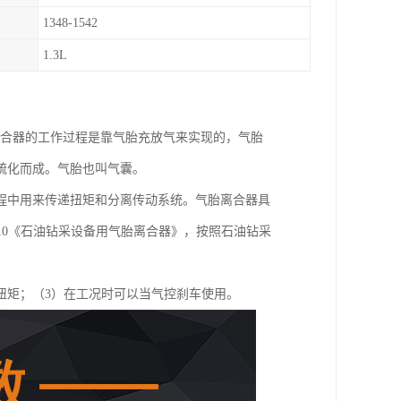
1348-1542
1.3L
离合器的工作过程是靠气胎充放气来实现的，气胎
硫化而成。气胎也叫气囊。
程中用来传递扭矩和分离传动系统。气胎离合器具
2010《石油钻采设备用气胎离合器》，按照石油钻采
扭矩；（3）在工况时可以当气控刹车使用。