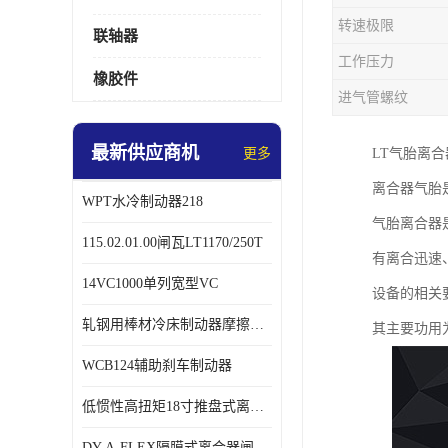
转速极限
联轴器
工作压力
橡胶件
进气管螺纹
最新供应商机
更多
LT气胎离
离合器气胎
WPT水冷制动器218
气胎离合器
115.02.01.00闸瓦LT1170/250T
有离合迅速、
14VC1000单列宽型VC
设备的相关
轧钢用棒材冷床制动器摩擦片218
其主要功用
WCB124辅助刹车制动器
低惯性高扭矩18寸推盘式离合器中心盘齿盘W18-11-101
DY-A-FLEX隔膜式离合器闸瓦总成7015125A