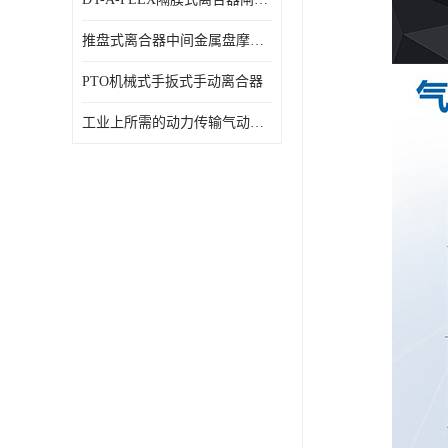
推盘式离合器中间金属盘摩擦盘18寸
PTO机械式手扳式手动离合器
工业上所需的动力传输气动离合器WCB424