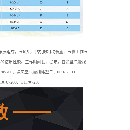
布层组成。压风机、钻机的制动装置。气囊工作压
优异的使用性能。工作时间长，稳定。普通型气囊规
0、ф1070×200、通风型气囊规格型号：Ф318×100、
1070×200、ф1170×250