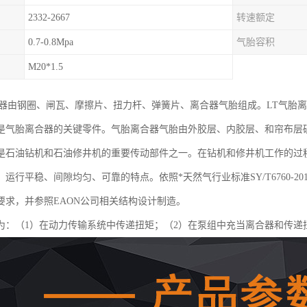
2332-2667
转速额定
0.7-0.8Mpa
气胎容积
M20*1.5
合器由钢圈、闸瓦、摩擦片、扭力杆、弹簧片、离合器气胎组成。LT气胎
是气胎离合器的关键零件。气胎离合器气胎由外胶层、内胶层、和帘布层
是石油钻机和石油修井机的重要传动部件之一。在钻机和修井机工作的过
运行平稳、间隙均匀、可靠的特点。依照*天然气行业标准SY/T6760-
要求，并参照EAON公司相关结构设计制造。
为：（1）在动力传输系统中传递扭矩；（2）在泵组中充当离合器和传递