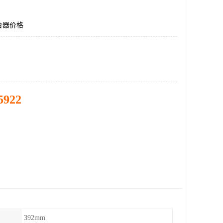
合器价格
5922
392mm