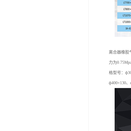
离合器橡胶
力为0.7
格型号：ф300
ф400×130、