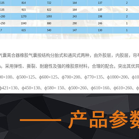
气囊离合器橡胶气囊按结构分胎式和通风式两种，由外胶层，内胶层，帘
5Mpa。采用弹性、撕裂、耐磨性及强的橡胶原材料，合理的配合。突出其
×100、ф500×125、ф600×125、ф700×200、ф770×135、ф1000×20
ф421×130、ф450×130、ф580× 150、ф500×260、ф610×160、ф610×260、ф