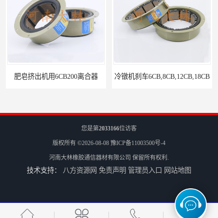
肥皂挤出机用6CB200离合器
冷镦机刹车6CB,8CB,12CB,18CB
您是第
2033166
位访客
版权所有 ©2026-08-08
豫ICP备11003500号-4
河南大林橡胶通信器材有限公司
保留所有权利.
技术支持：
八方资源网
免责声明
管理员入口
网站地图
Airflex同等6CB200离合器
冷镦机电机用小型8CB250离合器制动器刹车