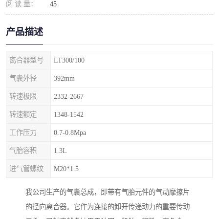
阅 读 量：
45
产品描述
离合器型号
LT300/100
气囊外径
392mm
转速极限
2332-2667
转速额定
1348-1542
工作压力
0.7-0.8Mpa
气胎容积
1.3L
进气管螺纹
M20*1.5
我公司生产的气囊总成，即带有气胎元件的气动摩擦片
的径向离合器。它作为连接的卸开传递动力的重要传动