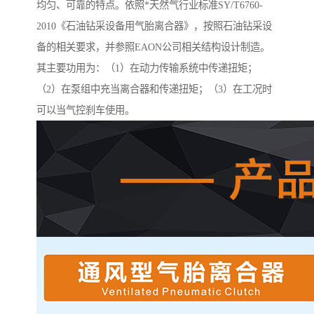
均匀、可靠的特点。依照*天然气行业标准SY/T6760-
2010《石油钻采设备用气胎离合器》，按照石油钻采设
备的相关要求，并参照EAON公司相关结构设计制造。
其主要功用为：（1）在动力传输系统中传递扭矩；
（2）在泵组中充当离合器和传递扭矩；（3）在工况时
可以当气控刹车使用。