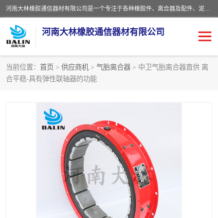
河南大林橡胶通信器材有限公司是一个专注于各种橡胶件、离合器及配件、泥浆泵及配件等产品设计制造和加工的企业。产品应用于矿山、冶金、石油、钢铁、化工、水泥、船舶、造纸、通用机械等各种大功率机械传动或制动装置。
河南大林橡胶通信器材有限公司
当前位置：
首页
>
供应商机
>
气胎离合器
> 中卫气胎离合器直供 离
合平稳-具有弹性联轴器的功能
推盘离合器
通风离合器
VC离合器
矿山离合器
PO隔膜离合器
气胎离合器
泥浆泵空气包胶囊
气动元件
DY隔膜式离合器
CB离合器
KB离合器
实芯轮胎