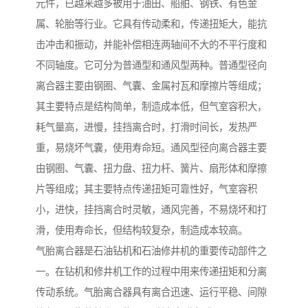
元件，已越来越多被用于油田、船舶、钢铁、有色金
属、轮胎等行业。它具有传动柔和，传递扭矩大，能抗
击冲击和振动，并能补偿相连两轴间不大的不平行度和
不同轴度。它可分为普通型和通风型两种。普通型径向
离合器主要由钢圈、气囊、金属衬瓦和摩擦片等组成；
其主要特点是结构简单，制造成本低，但气室容积大，
耗气量高，进慢，挂挡离合时，打滑时间长，发热严
重，易烧坏气囊，使用寿命短。通风型径向离合器主要
由钢圈、气囊、扭力盘、扭力杆、簧片、扇形体和摩擦
片等组成；其主要特点传递扭矩可靠性好，气室容积
小，进快，挂挡离合时灵敏，通风完善，不易烧坏和打
滑，使用寿命长，但结构较复杂，制造成本较高。
气胎离合器是石油钻机和石油修井机的重要传动部件之
一。在钻机和修井机工作的过程中用来传递扭矩和分离
传动系统。气胎离合器具有离合迅速、运行平稳、间隙