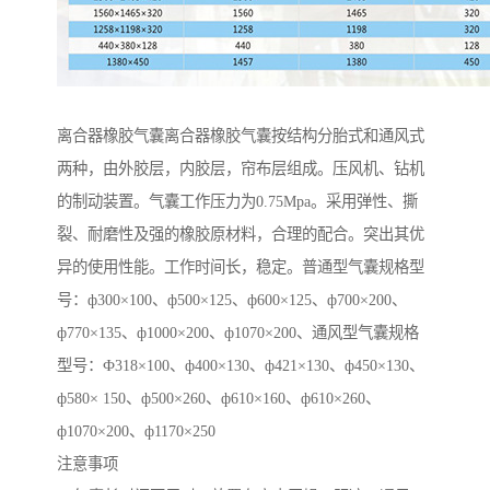
离合器橡胶气囊离合器橡胶气囊按结构分胎式和通风式
两种，由外胶层，内胶层，帘布层组成。压风机、钻机
的制动装置。气囊工作压力为0.75Mpa。采用弹性、撕
裂、耐磨性及强的橡胶原材料，合理的配合。突出其优
异的使用性能。工作时间长，稳定。普通型气囊规格型
号：ф300×100、ф500×125、ф600×125、ф700×200、
ф770×135、ф1000×200、ф1070×200、通风型气囊规格
型号：Ф318×100、ф400×130、ф421×130、ф450×130、
ф580× 150、ф500×260、ф610×160、ф610×260、
ф1070×200、ф1170×250
注意事项