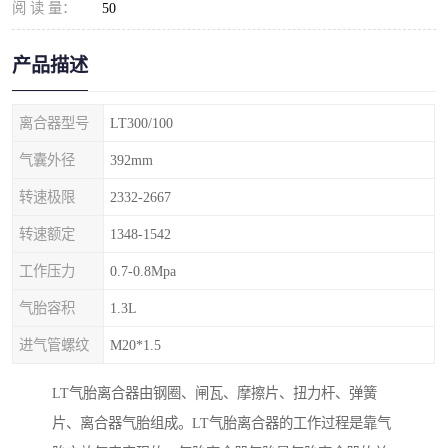
阅 读 量：
50
产品描述
离合器型号
LT300/100
气囊外径
392mm
转速极限
2332-2667
转速额定
1348-1542
工作压力
0.7-0.8Mpa
气胎容积
1.3L
进气管螺纹
M20*1.5
LT气胎离合器由钢圈、闸瓦、摩擦片、扭力杆、弹簧
片、离合器气胎组成。LT气胎离合器的工作过程是靠气