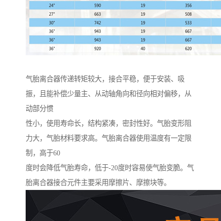
气胎离合器传递转矩较大，接合平稳，便于安装、吸
振，且能补偿少量主、从动轴角向和径向相对偏移，从
动部分惯
性小，使用寿命长，结构紧凑，密封性好。气胎变形阻
力大，气胎材料要求高。气胎离合器使用温度有一定限
制，高于60
度时会降低气胎寿命，低于-20度时容易使气胎变脆。气
胎离合器接合元件主要采用摩擦片、摩擦块等。