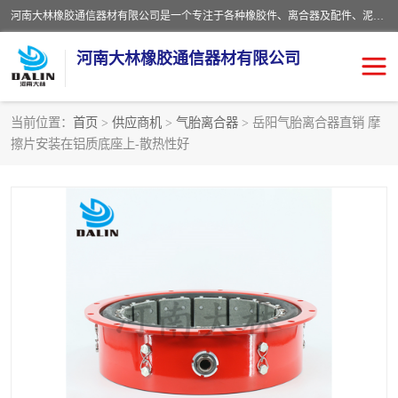
河南大林橡胶通信器材有限公司是一个专注于各种橡胶件、离合器及配件、泥浆泵及配件等产品设计制造和加工的企业。产品应用于矿山、冶金、石油、钢铁、化工、水泥、船舶、造纸、通用机械等各种大功率机械传动或制动装置。
河南大林橡胶通信器材有限公司
当前位置：
首页
>
供应商机
>
气胎离合器
> 岳阳气胎离合器直销 摩
擦片安装在铝质底座上-散热性好
推盘离合器
通风离合器
VC离合器
矿山离合器
PO隔膜离合器
气胎离合器
泥浆泵空气包胶囊
气动元件
DY隔膜式离合器
CB离合器
KB离合器
实芯轮胎