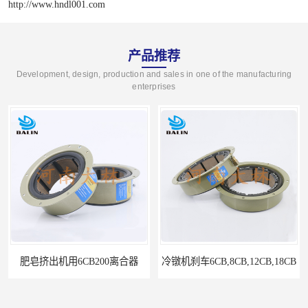
http://www.hndl001.com
产品推荐
Development, design, production and sales in one of the manufacturing
enterprises
肥皂挤出机用6CB200离合器
冷镦机刹车6CB,8CB,12CB,18CB