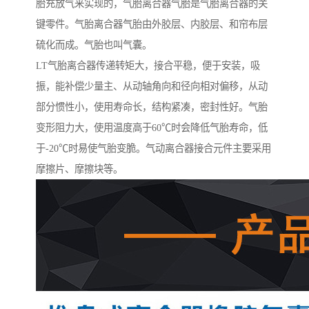
胎充放气来实现的，气胎离合器气胎是气胎离合器的关
键零件。气胎离合器气胎由外胶层、内胶层、和帘布层
硫化而成。气胎也叫气囊。
LT气胎离合器传递转矩大，接合平稳，便于安装，吸
振，能补偿少量主、从动轴角向和径向相对偏移，从动
部分惯性小，使用寿命长，结构紧凑，密封性好。气胎
变形阻力大，使用温度高于60℃时会降低气胎寿命，低
于-20℃时易使气胎变脆。气动离合器接合元件主要采用
摩擦片、摩擦块等。