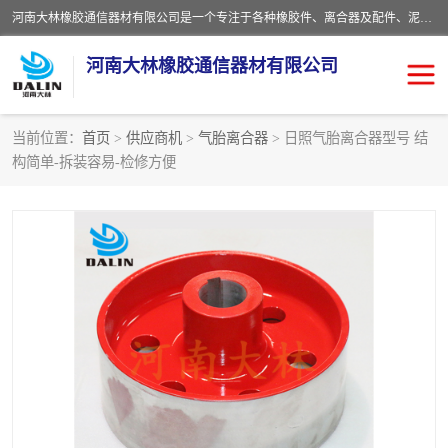
河南大林橡胶通信器材有限公司是一个专注于各种橡胶件、离合器及配件、泥浆泵及配件等产品设计制造和加工的企业。产品应用于矿山、冶金、石油、钢铁、化工、水泥、船舶、造纸、通用机械等各种大功率机械传动或制动装置。
河南大林橡胶通信器材有限公司
当前位置：
首页
>
供应商机
>
气胎离合器
> 日照气胎离合器型号 结
构简单-拆装容易-检修方便
推盘离合器
通风离合器
VC离合器
矿山离合器
PO隔膜离合器
气胎离合器
泥浆泵空气包胶囊
气动元件
DY隔膜式离合器
CB离合器
KB离合器
实芯轮胎