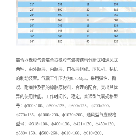
离合器橡胶气囊离合器橡胶气囊按结构分胎式和通风式
两种，由外胶层，内胶层，帘布层组成。压风机、钻机
的制动装置。气囊工作压力为0.75Mpa。采用弹性、撕
裂、耐磨性及强的橡胶原材料，合理的配合。突出其优
异的使用性能。工作时间长，稳定。普通型气囊规格型
号：ф300×100、ф500×125、ф600×125、ф700×200、
ф770×135、ф1000×200、ф1070×200、通风型气囊规格
型号：Ф318×100、ф400×130、ф421×130、ф450×130、
ф580× 150、ф500×260、ф610×160、ф610×260、