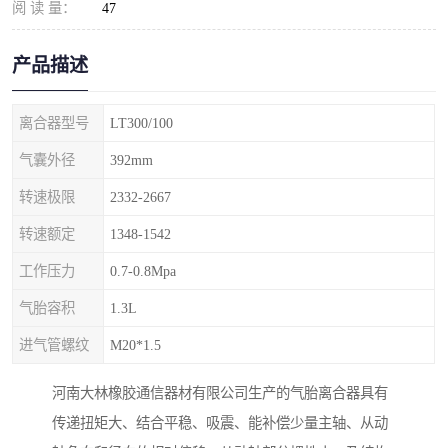
阅 读 量：
47
产品描述
离合器型号
LT300/100
气囊外径
392mm
转速极限
2332-2667
转速额定
1348-1542
工作压力
0.7-0.8Mpa
气胎容积
1.3L
进气管螺纹
M20*1.5
河南大林橡胶通信器材有限公司生产的气胎离合器具有
传递扭矩大、结合平稳、吸震、能补偿少量主轴、从动