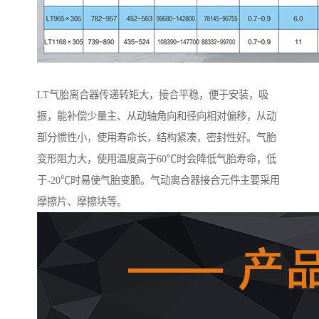
LT气胎离合器传递转矩大，接合平稳，便于安装，吸
振，能补偿少量主、从动轴角向和径向相对偏移，从动
部分惯性小，使用寿命长，结构紧凑，密封性好。气胎
变形阻力大，使用温度高于60℃时会降低气胎寿命，低
于-20℃时易使气胎变脆。气动离合器接合元件主要采用
摩擦片、摩擦块等。