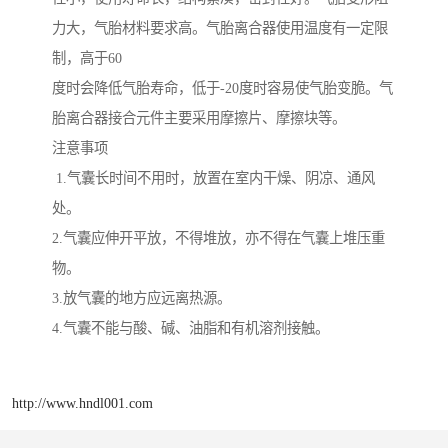
力大，气胎材料要求高。气胎离合器使用温度有一定限
制，高于60
度时会降低气胎寿命，低于-20度时容易使气胎变脆。气
胎离合器接合元件主要采用摩擦片、摩擦块等。
注意事项
1.气囊长时间不用时，放置在室内干燥、阴凉、通风
处。
2.气囊应伸开平放，不得堆放，亦不得在气囊上堆压重
物。
3.放气囊的地方应远离热源。
4.气囊不能与酸、碱、油脂和有机溶剂接触。
http://www.hndl001.com