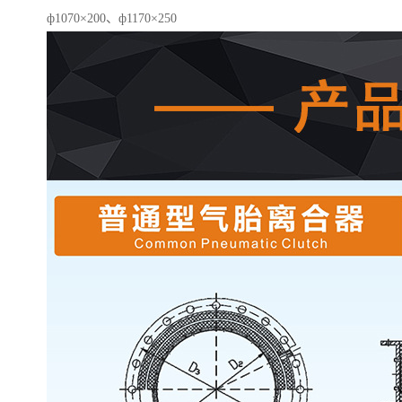
ф1070×200、ф1170×250