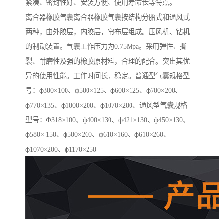
紧凑、密封性好、安装方便、使用寿命长等特点。
离合器橡胶气囊离合器橡胶气囊按结构分胎式和通风式
两种，由外胶层，内胶层，帘布层组成。压风机、钻机
的制动装置。气囊工作压力为0.75Mpa。采用弹性、撕
裂、耐磨性及强的橡胶原材料，合理的配合。突出其优
异的使用性能。工作时间长，稳定。普通型气囊规格型
号：ф300×100、ф500×125、ф600×125、ф700×200、
ф770×135、ф1000×200、ф1070×200、通风型气囊规格
型号：Ф318×100、ф400×130、ф421×130、ф450×130、
ф580× 150、ф500×260、ф610×160、ф610×260、
ф1070×200、ф1170×250