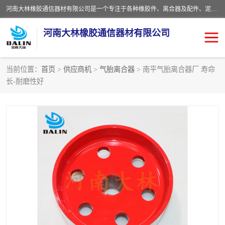
河南大林橡胶通信器材有限公司是一个专注于各种橡胶件、离合器及配件、泥浆泵及配件等产品设计制造和加工的企业。产品应用于矿山、冶金、石油、钢铁、化工、水泥、船舶、造纸、通用机械等各种大功率机械传动或制动装置。
河南大林橡胶通信器材有限公司
当前位置：
首页
>
供应商机
>
气胎离合器
> 南平气胎离合器厂 寿命
长-耐磨性好
推盘离合器
通风离合器
VC离合器
矿山离合器
PO隔膜离合器
气胎离合器
泥浆泵空气包胶囊
气动元件
DY隔膜式离合器
CB离合器
KB离合器
实芯轮胎