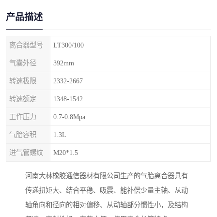
产品描述
离合器型号
LT300/100
气囊外径
392mm
转速极限
2332-2667
转速额定
1348-1542
工作压力
0.7-0.8Mpa
气胎容积
1.3L
进气管螺纹
M20*1.5
河南大林橡胶通信器材有限公司生产的气胎离合器具有
传递扭矩大、结合平稳、吸震、能补偿少量主轴、从动
轴角向和径向的相对偏移、从动轴部分惯性小，及结构