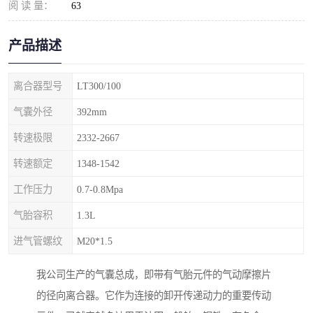
阅 读 量：
63
产品描述
离合器型号
LT300/100
气囊外径
392mm
转速极限
2332-2667
转速额定
1348-1542
工作压力
0.7-0.8Mpa
气胎容积
1.3L
进气管螺纹
M20*1.5
我公司生产的气囊总成，即带有气胎元件的气动摩擦片
的径向离合器。它作为连接的卸开传递动力的重要传动