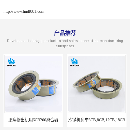
http://www.hndl001.com
产品推荐
Development, design, production and sales in one of the manufacturing
enterprises
器
冷镦机刹车6CB,8CB,12CB,18CB