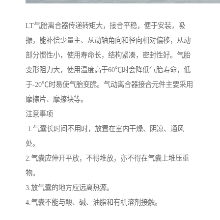
LT气胎离合器传递转矩大，接合平稳，便于安装，吸
振，能补偿少量主、从动轴角向和径向相对偏移，从动
部分惯性小，使用寿命长，结构紧凑，密封性好。气胎
变形阻力大，使用温度高于60℃时会降低气胎寿命，低
于-20℃时易使气胎变脆。气动离合器接合元件主要采用
摩擦片、摩擦块等。
注意事项
1.气囊长时间不用时，放置在室内干燥、阴凉、通风
处。
2.气囊应伸开平放，不得堆放，亦不得在气囊上堆压重
物。
3.放气囊的地方应远离热源。
4.气囊不能与酸、碱、油脂和有机溶剂接触。