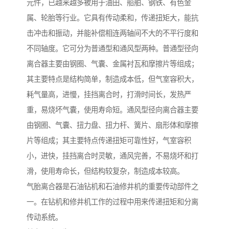
元件，已越来越多被用于油田、船舶、钢铁、有色金
属、轮胎等行业。它具有传动柔和，传递扭矩大，能抗
击冲击和振动，并能补偿相连两轴间不大的不平行度和
不同轴度。它可分为普通型和通风型两种。普通型径向
离合器主要由钢圈、气囊、金属衬瓦和摩擦片等组成；
其主要特点是结构简单，制造成本低，但气室容积大，
耗气量高，进慢，挂挡离合时，打滑时间长，发热严
重，易烧坏气囊，使用寿命短。通风型径向离合器主要
由钢圈、气囊、扭力盘、扭力杆、簧片、扇形体和摩擦
片等组成；其主要特点传递扭矩可靠性好，气室容积
小，进快，挂挡离合时灵敏，通风完善，不易烧坏和打
滑，使用寿命长，但结构较复杂，制造成本较高。
气胎离合器是石油钻机和石油修井机的重要传动部件之
一。在钻机和修井机工作的过程中用来传递扭矩和分离
传动系统。