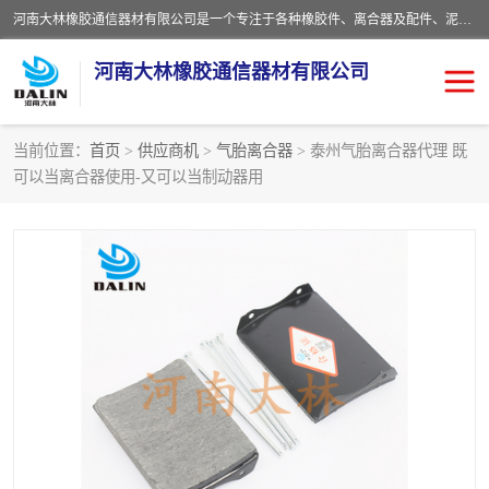
河南大林橡胶通信器材有限公司是一个专注于各种橡胶件、离合器及配件、泥浆泵及配件等产品设计制造和加工的企业。产品应用于矿山、冶金、石油、钢铁、化工、水泥、船舶、造纸、通用机械等各种大功率机械传动或制动装置。
河南大林橡胶通信器材有限公司
当前位置：
首页
>
供应商机
>
气胎离合器
> 泰州气胎离合器代理 既
可以当离合器使用-又可以当制动器用
推盘离合器
通风离合器
VC离合器
矿山离合器
PO隔膜离合器
气胎离合器
泥浆泵空气包胶囊
气动元件
DY隔膜式离合器
CB离合器
KB离合器
实芯轮胎