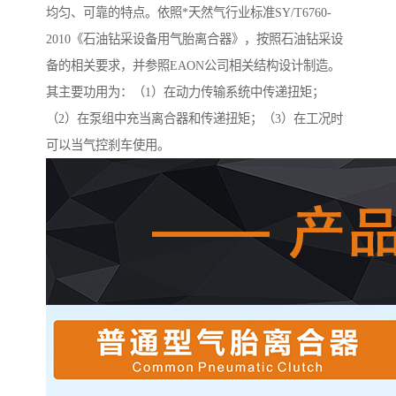
均匀、可靠的特点。依照*天然气行业标准SY/T6760-
2010《石油钻采设备用气胎离合器》，按照石油钻采设
备的相关要求，并参照EAON公司相关结构设计制造。
其主要功用为：（1）在动力传输系统中传递扭矩；
（2）在泵组中充当离合器和传递扭矩；（3）在工况时
可以当气控刹车使用。