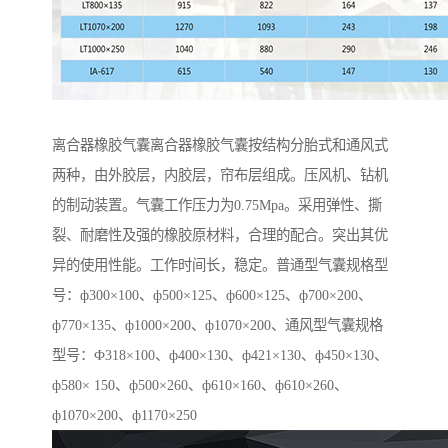
离合器橡胶气囊离合器橡胶气囊按结构分胎式和通风式
两种，由外胶层，内胶层，帘布层组成。压风机、钻机
的制动装置。气囊工作压力为0.75Mpa。采用弹性、撕
裂、耐磨性及强的橡胶原材料，合理的配合。突出其优
异的使用性能。工作时间长，稳定。普通型气囊规格型
号：ф300×100、ф500×125、ф600×125、ф700×200、
ф770×135、ф1000×200、ф1070×200、通风型气囊规格
型号：Ф318×100、ф400×130、ф421×130、ф450×130、
ф580× 150、ф500×260、ф610×160、ф610×260、
ф1070×200、ф1170×250