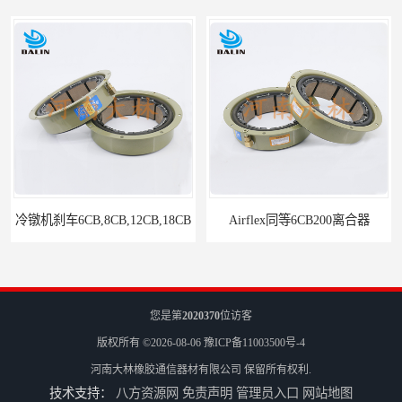
Airflex同等6CB200离合器
您是第
2020370
位访客
版权所有 ©2026-08-06
豫ICP备11003500号-4
河南大林橡胶通信器材有限公司
保留所有权利.
技术支持：
八方资源网
免责声明
管理员入口
网站地图