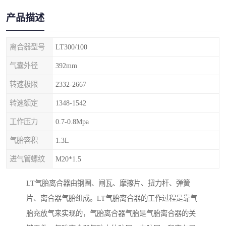
产品描述
离合器型号
LT300/100
气囊外径
392mm
转速极限
2332-2667
转速额定
1348-1542
工作压力
0.7-0.8Mpa
气胎容积
1.3L
进气管螺纹
M20*1.5
LT气胎离合器由钢圈、闸瓦、摩擦片、扭力杆、弹簧
片、离合器气胎组成。LT气胎离合器的工作过程是靠气
胎充放气来实现的，气胎离合器气胎是气胎离合器的关