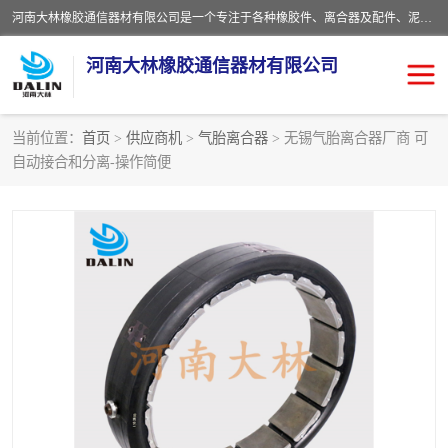
河南大林橡胶通信器材有限公司是一个专注于各种橡胶件、离合器及配件、泥浆泵及配件等产品设计制造和加工的企业。产品应用于矿山、冶金、石油、钢铁、化工、水泥、船舶、造纸、通用机械等各种大功率机械传动或制动装置。
河南大林橡胶通信器材有限公司
当前位置：
首页
>
供应商机
>
气胎离合器
> 无锡气胎离合器厂商 可
自动接合和分离-操作简便
推盘离合器
通风离合器
VC离合器
矿山离合器
PO隔膜离合器
气胎离合器
泥浆泵空气包胶囊
气动元件
DY隔膜式离合器
CB离合器
KB离合器
实芯轮胎