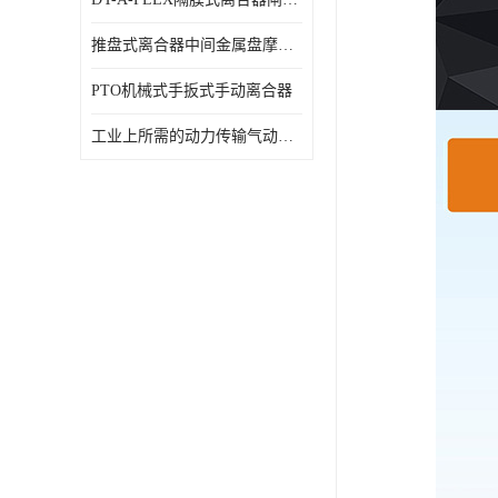
推盘式离合器中间金属盘摩擦盘18寸
PTO机械式手扳式手动离合器
工业上所需的动力传输气动离合器WCB424