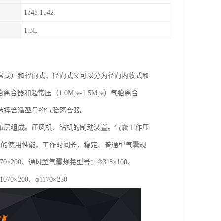
1348-1542
1.3L
盘式）和径向式；径向式又可以分为径向内收式和
胎离合器和超常压（1.0Mpa-1.5Mpa）气胎离合
选择合适型号的气胎离合器。
布层组成。压风机、钻机的制动装置。气囊工作压
优异的使用性能。工作时间长，稳定。普通型气囊规
0、ф1070×200、通风型气囊规格型号：Ф318×100、
1070×200、ф1170×250