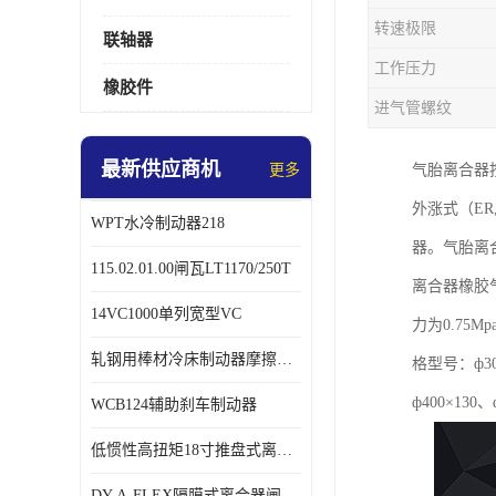
转速极限
联轴器
工作压力
橡胶件
进气管螺纹
最新供应商机
更多
气胎离合器
外涨式（ER,
WPT水冷制动器218
器。气胎离
115.02.01.00闸瓦LT1170/250T
离合器橡胶
14VC1000单列宽型VC
力为0.7
轧钢用棒材冷床制动器摩擦片218
格型号：ф300
ф400×130、
WCB124辅助刹车制动器
低惯性高扭矩18寸推盘式离合器中心盘齿盘W18-11-101
DY-A-FLEX隔膜式离合器闸瓦总成7015125A