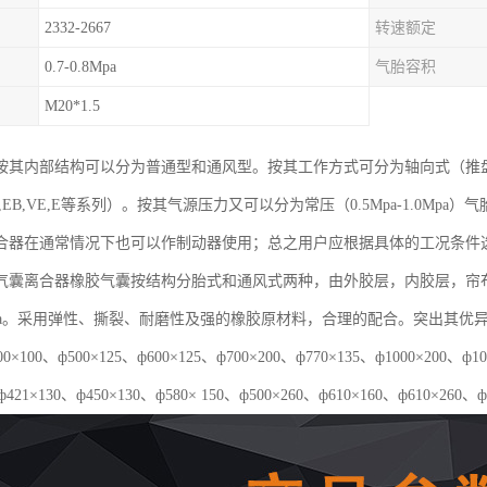
2332-2667
转速额定
0.7-0.8Mpa
气胎容积
M20*1.5
按其内部结构可以分为普通型和通风型。按其工作方式可分为轴向式（推
EB,VE,E等系列）。按其气源压力又可以分为常压（0.5Mpa-1.0Mpa）气
合器在通常情况下也可以作制动器使用；总之用户应根据具体的工况条件
气囊离合器橡胶气囊按结构分胎式和通风式两种，由外胶层，内胶层，帘
5Mpa。采用弹性、撕裂、耐磨性及强的橡胶原材料，合理的配合。突出其
×100、ф500×125、ф600×125、ф700×200、ф770×135、ф1000×20
ф421×130、ф450×130、ф580× 150、ф500×260、ф610×160、ф610×260、ф