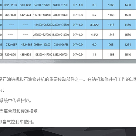
是石油钻机和石油修井机的重要传动部件之一。在钻机和修井机工作的过
为：
系统中传递扭矩。
当离合器和传递扭矩。
以当气控刹车使用。