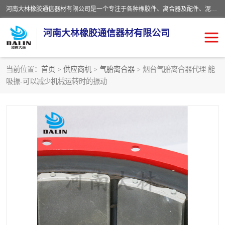
河南大林橡胶通信器材有限公司是一个专注于各种橡胶件、离合器及配件、泥浆泵及配件等产品设计制造和加工的企业。产品应用于矿山、冶金、石油、钢铁、化工、水泥、船舶、造纸、通用机械等各种大功率机械传动或制动装置。
河南大林橡胶通信器材有限公司
当前位置：
首页
>
供应商机
>
气胎离合器
> 烟台气胎离合器代理 能
吸振-可以减少机械运转时的振动
推盘离合器
通风离合器
VC离合器
矿山离合器
PO隔膜离合器
气胎离合器
泥浆泵空气包胶囊
气动元件
DY隔膜式离合器
CB离合器
KB离合器
实芯轮胎