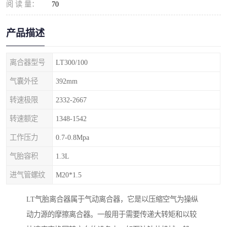
阅 读 量：
70
产品描述
离合器型号
LT300/100
气囊外径
392mm
转速极限
2332-2667
转速额定
1348-1542
工作压力
0.7-0.8Mpa
气胎容积
1.3L
进气管螺纹
M20*1.5
LT气胎离合器属于气动离合器，它是以压缩空气为操纵
动力源的摩擦离合器。一般用于需要传递大转矩和以较