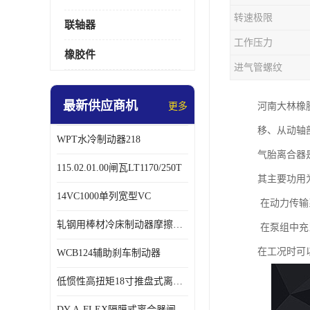
转速极限
联轴器
工作压力
橡胶件
进气管螺纹
最新供应商机
更多
河南大林橡
移、从动轴
WPT水冷制动器218
气胎离合器
115.02.01.00闸瓦LT1170/250T
其主要功用
14VC1000单列宽型VC
在动力传输
轧钢用棒材冷床制动器摩擦片218
在泵组中充
在工况时可
WCB124辅助刹车制动器
低惯性高扭矩18寸推盘式离合器中心盘齿盘W18-11-101
DY-A-FLEX隔膜式离合器闸瓦总成7015125A