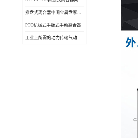
推盘式离合器中间金属盘摩擦盘18寸
PTO机械式手扳式手动离合器
工业上所需的动力传输气动离合器WCB424