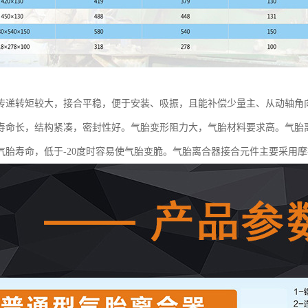
传递转矩较大，接合平稳，便于安装、吸振，且能补偿少量主、从动轴角
寿命长，结构紧凑，密封性好。气胎变形阻力大，气胎材料要求高。气胎离
气胎寿命，低于-20度时容易使气胎变脆。气胎离合器接合元件主要采用