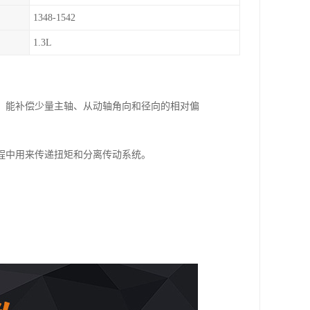
1348-1542
1.3L
、能补偿少量主轴、从动轴角向和径向的相对偏
程中用来传递扭矩和分离传动系统。