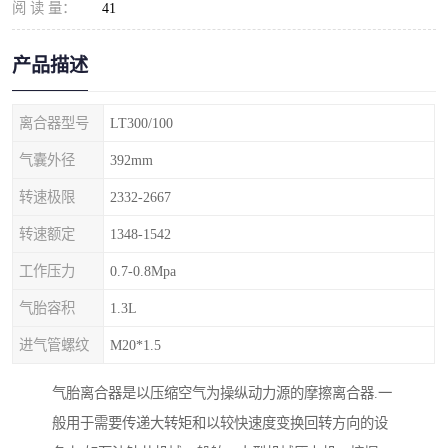
阅 读 量：
41
产品描述
离合器型号
LT300/100
气囊外径
392mm
转速极限
2332-2667
转速额定
1348-1542
工作压力
0.7-0.8Mpa
气胎容积
1.3L
进气管螺纹
M20*1.5
气胎离合器是以压缩空气为操纵动力源的摩擦离合器.一
般用于需要传递大转矩和以较快速度变换回转方向的设