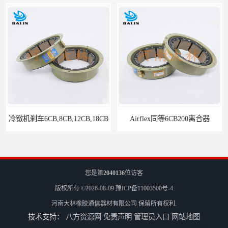
18CB
Airflex同等6CB200离合器
您是第
2040136
位访客
版权所有 ©2026-08-09
豫ICP备11003500号-4
河南大林橡胶通信器材有限公司
保留所有权利.
技术支持：
八方资源网
免责声明
管理员入口
网站地图