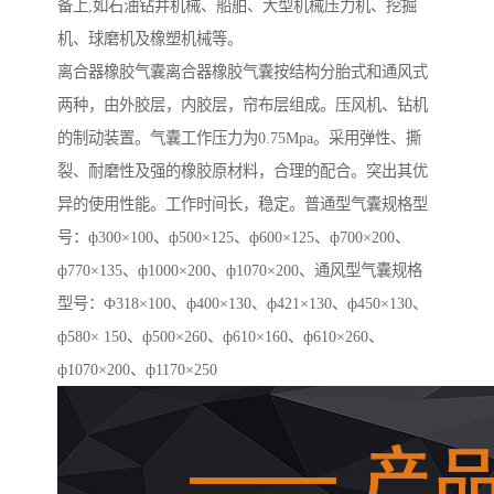
备上,如石油钻井机械、船舶、大型机械压力机、挖掘
机、球磨机及橡塑机械等。
离合器橡胶气囊离合器橡胶气囊按结构分胎式和通风式
两种，由外胶层，内胶层，帘布层组成。压风机、钻机
的制动装置。气囊工作压力为0.75Mpa。采用弹性、撕
裂、耐磨性及强的橡胶原材料，合理的配合。突出其优
异的使用性能。工作时间长，稳定。普通型气囊规格型
号：ф300×100、ф500×125、ф600×125、ф700×200、
ф770×135、ф1000×200、ф1070×200、通风型气囊规格
型号：Ф318×100、ф400×130、ф421×130、ф450×130、
ф580× 150、ф500×260、ф610×160、ф610×260、
ф1070×200、ф1170×250