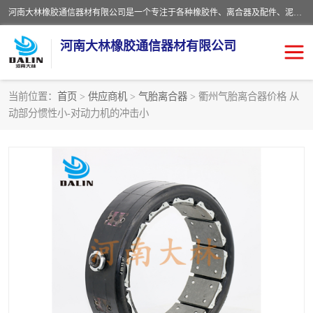
河南大林橡胶通信器材有限公司是一个专注于各种橡胶件、离合器及配件、泥浆泵及配件等产品设计制造和加工的企业。产品应用于矿山、冶金、石油、钢铁、化工、水泥、船舶、造纸、通用机械等各种大功率机械传动或制动装置。
河南大林橡胶通信器材有限公司
当前位置：
首页
>
供应商机
>
气胎离合器
> 衢州气胎离合器价格 从
动部分惯性小-对动力机的冲击小
推盘离合器
通风离合器
VC离合器
矿山离合器
PO隔膜离合器
气胎离合器
泥浆泵空气包胶囊
气动元件
DY隔膜式离合器
CB离合器
KB离合器
实芯轮胎