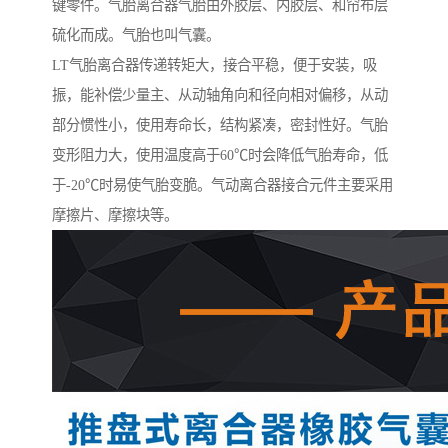
键零件。气胎离合器气胎由外胶层、内胶层、和帘布层
硫化而成。气胎也叫气囊。
LT气胎离合器传递转矩大，接合平稳，便于安装，吸
振，能补偿少量主、从动轴角向和径向相对偏移，从动
部分惯性小，使用寿命长，结构紧凑，密封性好。气胎
变形阻力大，使用温度高于60℃时会降低气胎寿命，低
于-20℃时易使气胎变脆。气动离合器接合元件主要采用
摩擦片、摩擦块等。