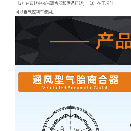
（2）在泵组中充当离合器和传递扭矩；（3）在工况时
可以当气控刹车使用。