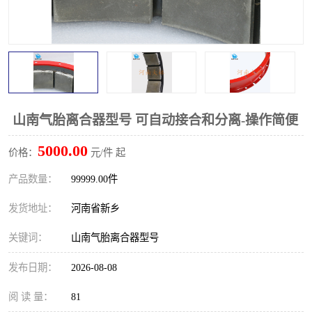
PTO离合器
联轴器
橡胶件
液力端配件
山南气胎离合器型号 可自动接合和分离-操作简便
5000.00
价格：
元/件 起
产品数量：
99999.00件
发货地址：
河南省新乡
关键词：
山南气胎离合器型号
发布日期：
2026-08-08
阅 读 量：
81