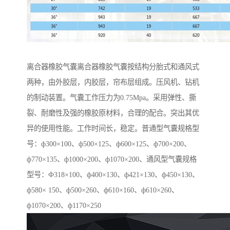
离合器橡胶气囊离合器橡胶气囊按结构分胎式和通风式
两种，由外胶层，内胶层，帘布层组成。压风机、钻机
的制动装置。气囊工作压力为0.75Mpa。采用弹性、撕
裂、耐磨性及强的橡胶原材料，合理的配合。突出其优
异的使用性能。工作时间长，稳定。普通型气囊规格型
号：ф300×100、ф500×125、ф600×125、ф700×200、
ф770×135、ф1000×200、ф1070×200、通风型气囊规格
型号：Ф318×100、ф400×130、ф421×130、ф450×130、
ф580× 150、ф500×260、ф610×160、ф610×260、
ф1070×200、ф1170×250