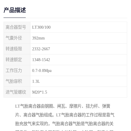
产品描述
离合器型号
LT300/100
气囊外径
392mm
转速极限
2332-2667
转速额定
1348-1542
工作压力
0.7-0.8Mpa
气胎容积
1.3L
进气管螺纹
M20*1.5
LT气胎离合器由钢圈、闸瓦、摩擦片、扭力杆、弹簧
片、离合器气胎组成。LT气胎离合器的工作过程是靠气
胎充放气来实现的，气胎离合器气胎是气胎离合器的关