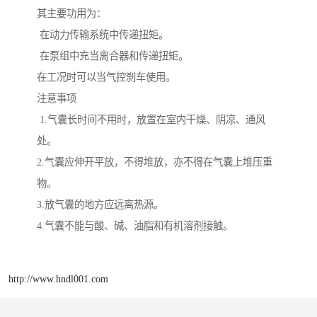
其主要功用为：
在动力传输系统中传递扭矩。
在泵组中充当离合器和传递扭矩。
在工况时可以当气控刹车使用。
注意事项
1.气囊长时间不用时，放置在室内干燥、阴凉、通风
处。
2.气囊应伸开平放，不得堆放，亦不得在气囊上堆压重
物。
3.放气囊的地方应远离热源。
4.气囊不能与酸、碱、油脂和有机溶剂接触。
http://www.hndl001.com