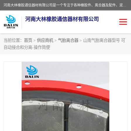
河南大林橡胶通信器材有限公司是一个专注于各种橡胶件、离合器及配件、泥浆泵及配件等产品设计制造和加工的企业。产品应用于矿山、冶金、石油、钢铁、化工、水泥、船舶、造纸、通用机械等各种大功率机械传动或制动装置。
河南大林橡胶通信器材有限公司
当前位置：
首页
>
供应商机
>
气胎离合器
> 山南气胎离合器型号 可
自动接合和分离-操作简便
推盘离合器
通风离合器
VC离合器
矿山离合器
PO隔膜离合器
气胎离合器
泥浆泵空气包胶囊
气动元件
DY隔膜式离合器
CB离合器
KB离合器
实芯轮胎