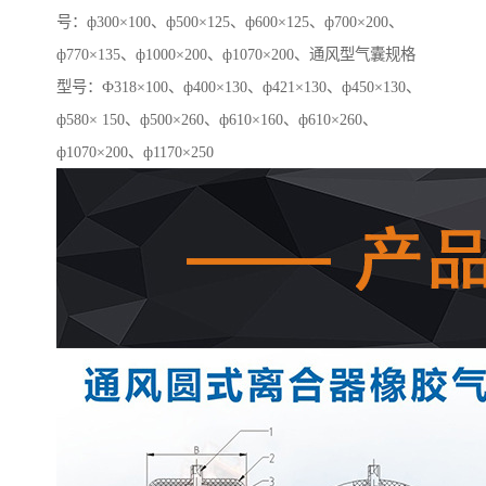
号：ф300×100、ф500×125、ф600×125、ф700×200、
ф770×135、ф1000×200、ф1070×200、通风型气囊规格
型号：Ф318×100、ф400×130、ф421×130、ф450×130、
ф580× 150、ф500×260、ф610×160、ф610×260、
ф1070×200、ф1170×250