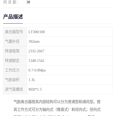
阅 读 量：
38
产品描述
离合器型号
LT300/100
气囊外径
392mm
转速极限
2332-2667
转速额定
1348-1542
工作压力
0.7-0.8Mpa
气胎容积
1.3L
进气管螺纹
M20*1.5
气胎离合器按其内部结构可以分为普通型和通风型。按
其工作方式可分为轴向式（推盘式）和径向式；径向式