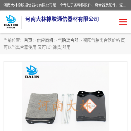
河南大林橡胶通信器材有限公司是一个专注于各种橡胶件、离合器及配件、泥浆泵及配件等产品设计制造和加工的企业。产品应用于矿山、冶金、石油、钢铁、化工、水泥、船舶、造纸、通用机械等各种大功率机械传动或制动装置。
河南大林橡胶通信器材有限公司
当前位置：
首页
>
供应商机
>
气胎离合器
> 衡阳气胎离合器价格 既
可以当离合器使用-又可以当制动器用
推盘离合器
通风离合器
VC离合器
矿山离合器
PO隔膜离合器
气胎离合器
泥浆泵空气包胶囊
气动元件
DY隔膜式离合器
CB离合器
KB离合器
实芯轮胎