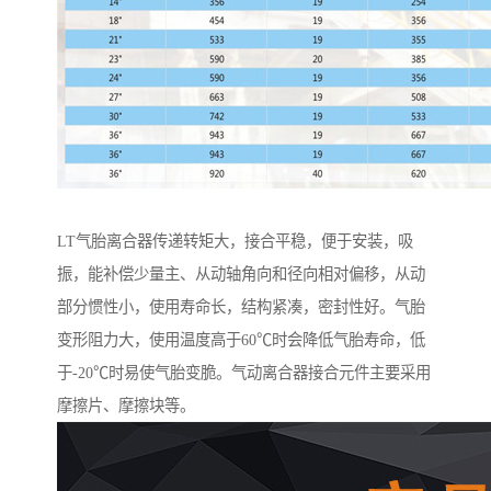
LT气胎离合器传递转矩大，接合平稳，便于安装，吸
振，能补偿少量主、从动轴角向和径向相对偏移，从动
部分惯性小，使用寿命长，结构紧凑，密封性好。气胎
变形阻力大，使用温度高于60℃时会降低气胎寿命，低
于-20℃时易使气胎变脆。气动离合器接合元件主要采用
摩擦片、摩擦块等。