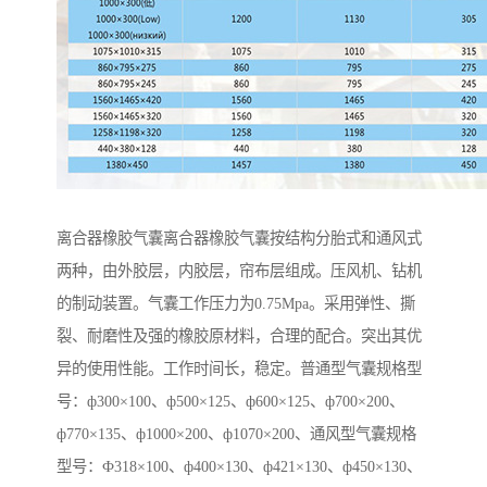
离合器橡胶气囊离合器橡胶气囊按结构分胎式和通风式
两种，由外胶层，内胶层，帘布层组成。压风机、钻机
的制动装置。气囊工作压力为0.75Mpa。采用弹性、撕
裂、耐磨性及强的橡胶原材料，合理的配合。突出其优
异的使用性能。工作时间长，稳定。普通型气囊规格型
号：ф300×100、ф500×125、ф600×125、ф700×200、
ф770×135、ф1000×200、ф1070×200、通风型气囊规格
型号：Ф318×100、ф400×130、ф421×130、ф450×130、