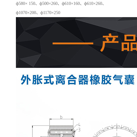
ф580× 150、ф500×260、ф610×160、ф610×260、
ф1070×200、ф1170×250