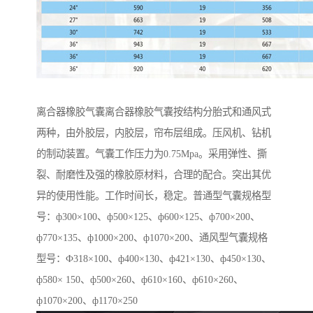
离合器橡胶气囊离合器橡胶气囊按结构分胎式和通风式
两种，由外胶层，内胶层，帘布层组成。压风机、钻机
的制动装置。气囊工作压力为0.75Mpa。采用弹性、撕
裂、耐磨性及强的橡胶原材料，合理的配合。突出其优
异的使用性能。工作时间长，稳定。普通型气囊规格型
号：ф300×100、ф500×125、ф600×125、ф700×200、
ф770×135、ф1000×200、ф1070×200、通风型气囊规格
型号：Ф318×100、ф400×130、ф421×130、ф450×130、
ф580× 150、ф500×260、ф610×160、ф610×260、
ф1070×200、ф1170×250