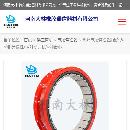
河南大林橡胶通信器材有限公司是一个专注于各种橡胶件、离合器及配件、泥浆泵及配件等产品设计制造和加工的企业。产品应用于矿山、冶金、石油、钢铁、化工、水泥、船舶、造纸、通用机械等各种大功率机械传动或制动装置。
河南大林橡胶通信器材有限公司
当前位置：
首页
>
供应商机
>
气胎离合器
> 鄂州气胎离合器报价 从
动部分惯性小-对动力机的冲击小
推盘离合器
通风离合器
VC离合器
矿山离合器
PO隔膜离合器
气胎离合器
泥浆泵空气包胶囊
气动元件
DY隔膜式离合器
CB离合器
KB离合器
实芯轮胎