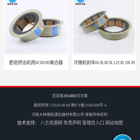
肥皂挤出机用6CB200离合器
冷镦机刹车6CB,8CB,12CB,18CB
您是第
2034802
位访客
版权所有 ©2026-08-08
豫ICP备11003500号-4
河南大林橡胶通信器材有限公司
保留所有权利.
技术支持：
八方资源网
免责声明
管理员入口
网站地图