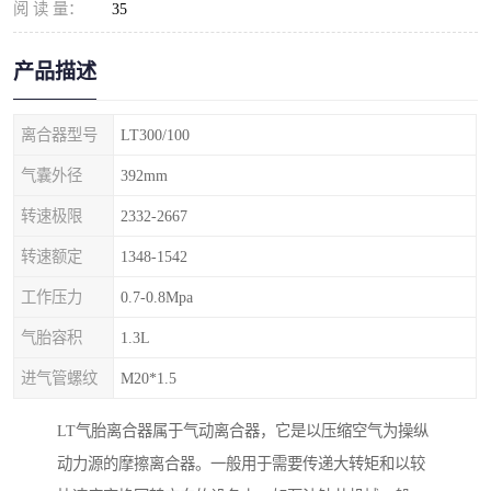
阅 读 量：
35
产品描述
离合器型号
LT300/100
气囊外径
392mm
转速极限
2332-2667
转速额定
1348-1542
工作压力
0.7-0.8Mpa
气胎容积
1.3L
进气管螺纹
M20*1.5
LT气胎离合器属于气动离合器，它是以压缩空气为操纵
动力源的摩擦离合器。一般用于需要传递大转矩和以较