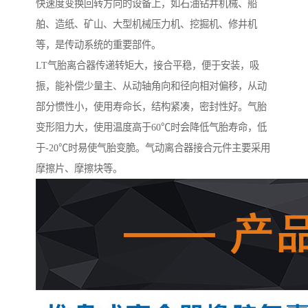
快速度变换回转方向的设备上，如石油钻井机械、船
舶、造纸、矿山、大型机械压力机、挖掘机、修井机
等，是传动系统的重要部件。
LT气胎离合器传递转矩大，接合平稳，便于安装，吸
振，能补偿少量主、从动轴角向和径向相对偏移，从动
部分惯性小，使用寿命长，结构紧凑，密封性好。气胎
变形阻力大，使用温度高于60℃时会降低气胎寿命，低
于-20℃时易使气胎变脆。气动离合器接合元件主要采用
摩擦片、摩擦块等。