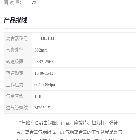
阅 读 量：
73
产品描述
离合器型号
LT300/100
气囊外径
392mm
转速极限
2332-2667
转速额定
1348-1542
工作压力
0.7-0.8Mpa
气胎容积
1.3L
进气管螺纹
M20*1.5
LT气胎离合器由钢圈、闸瓦、摩擦片、扭力杆、弹簧
片、离合器气胎组成。LT气胎离合器的工作过程是靠气