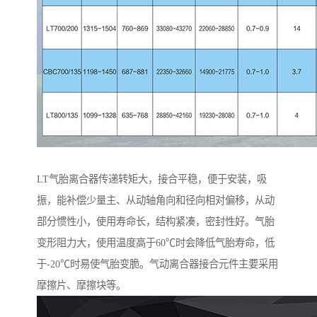
LT气胎离合器传递转矩大，接合平稳，便于安装，吸
振，能补偿少量主、从动轴角向和径向相对偏移，从动
部分惯性小，使用寿命长，结构紧凑，密封性好。气胎
变形阻力大，使用温度高于60℃时会降低气胎寿命，低
于-20℃时易使气胎变脆。气动离合器接合元件主要采用
摩擦片、摩擦块等。