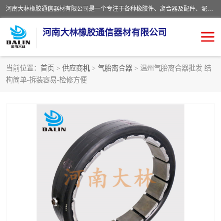
河南大林橡胶通信器材有限公司是一个专注于各种橡胶件、离合器及配件、泥浆泵及配件等产品设计制造和加工的企业。产品应用于矿山、冶金、石油、钢铁、化工、水泥、船舶、造纸、通用机械等各种大功率机械传动或制动装置。
河南大林橡胶通信器材有限公司
当前位置：
首页
>
供应商机
>
气胎离合器
> 温州气胎离合器批发 结
构简单-拆装容易-检修方便
推盘离合器
通风离合器
VC离合器
矿山离合器
PO隔膜离合器
气胎离合器
泥浆泵空气包胶囊
气动元件
DY隔膜式离合器
CB离合器
KB离合器
实芯轮胎