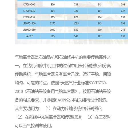
气胎离合器是石油钻机和石油修井机的重要传动部件之
一。在钻机和修井机工作的过程中用来传递扭矩和分离
传动系统。气胎离合器具有离合迅速、运行平稳、间隙
均匀、可靠的特点。依照*天然气行业标准SY/T6760-
2010《石油钻采设备用气胎离合器》，按照石油钻采设
备的相关要求，并参照EAON公司相关结构设计制造。
其主要功用为：（1）在动力传输系统中传递扭矩；
（2）在泵组中充当离合器和传递扭矩；（3）在工况时
可以当气控刹车使用。