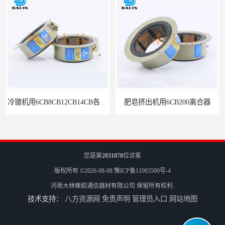
肥皂挤出机用6CB200离合器
冷镦机刹车6CB,8CB,12CB,18CB
您是第
2031078
位访客
版权所有 ©2026-08-08
豫ICP备11003500号-4
河南大林橡胶通信器材有限公司
保留所有权利.
技术支持：
八方资源网
免责声明
管理员入口
网站地图