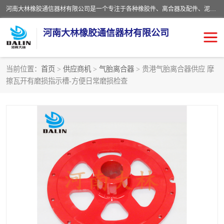
河南大林橡胶通信器材有限公司是一个专注于各种橡胶件、离合器及配件、泥浆泵及配件等产品设计制造和加工的企业。产品应用于矿山、冶金、石油、钢铁、化工、水泥、船舶、造纸、通用机械等各种大功率机械传动或制动装置。
河南大林橡胶通信器材有限公司
当前位置：
首页
>
供应商机
>
气胎离合器
> 贵港气胎离合器供应 摩
擦瓦开有磨损指示槽-方便日常磨损检查
推盘离合器
通风离合器
VC离合器
矿山离合器
PO隔膜离合器
气胎离合器
泥浆泵空气包胶囊
气动元件
DY隔膜式离合器
CB离合器
KB离合器
实芯轮胎