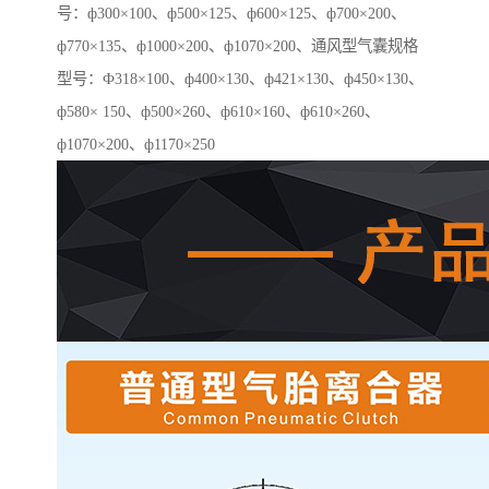
号：ф300×100、ф500×125、ф600×125、ф700×200、
ф770×135、ф1000×200、ф1070×200、通风型气囊规格
型号：Ф318×100、ф400×130、ф421×130、ф450×130、
ф580× 150、ф500×260、ф610×160、ф610×260、
ф1070×200、ф1170×250