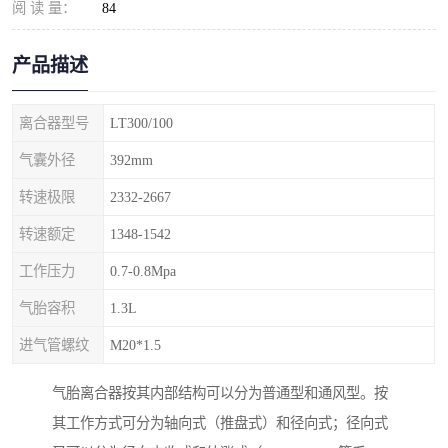
阅 读 量：
84
产品描述
离合器型号
LT300/100
气囊外径
392mm
转速极限
2332-2667
转速额定
1348-1542
工作压力
0.7-0.8Mpa
气胎容积
1.3L
进气管螺纹
M20*1.5
气胎离合器按其内部结构可以分为普通型和通风型。按
其工作方式可分为轴向式（推盘式）和径向式；径向式