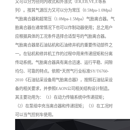
又可以分为径向内收式和外涨式（ER,EB,VE,E等系
列）。按其气源压力又可以分为常压（0.5Mpa-1.0Mpa）
气胎离合器和超常压（1.0Mpa-1.5Mpa）气胎离合器。气
胎离合器在通常情况下也可以作制动器使用；总之用户
应根据具体的工况条件选择合适型号的气胎离合器。
气胎离合器是石油钻机和石油修井机的重要传动部件之
一。在钻机和修井机工作的过程中用来传递扭矩和分离
传动系统。气胎离合器具有离合迅速、运行平稳、间隙
均匀、可靠的特点。依照*天然气行业标准SY/T6760-
2010《石油钻采设备用气胎离合器》，按照石油钻采设
备的相关要求，并参照EAON公司相关结构设计制造。
其主要功用为：（1）在动力传输系统中传递扭矩；
（2）在泵组中充当离合器和传递扭矩；（3）在工况时
可以当气控刹车使用。