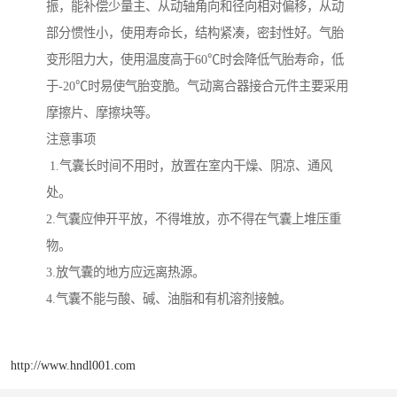
振，能补偿少量主、从动轴角向和径向相对偏移，从动
部分惯性小，使用寿命长，结构紧凑，密封性好。气胎
变形阻力大，使用温度高于60℃时会降低气胎寿命，低
于-20℃时易使气胎变脆。气动离合器接合元件主要采用
摩擦片、摩擦块等。
注意事项
1.气囊长时间不用时，放置在室内干燥、阴凉、通风
处。
2.气囊应伸开平放，不得堆放，亦不得在气囊上堆压重
物。
3.放气囊的地方应远离热源。
4.气囊不能与酸、碱、油脂和有机溶剂接触。
http://www.hndl001.com