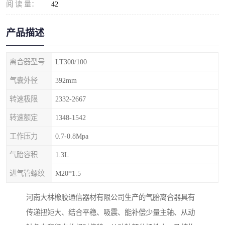
阅 读 量：
42
产品描述
离合器型号
LT300/100
气囊外径
392mm
转速极限
2332-2667
转速额定
1348-1542
工作压力
0.7-0.8Mpa
气胎容积
1.3L
进气管螺纹
M20*1.5
河南大林橡胶通信器材有限公司生产的气胎离合器具有
传递扭矩大、结合平稳、吸震、能补偿少量主轴、从动