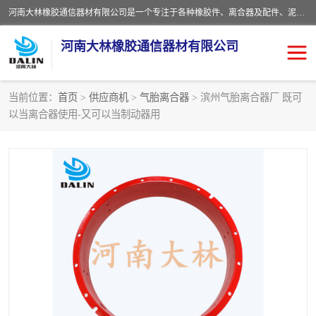
河南大林橡胶通信器材有限公司是一个专注于各种橡胶件、离合器及配件、泥浆泵及配件等产品设计制造和加工的企业。产品应用于矿山、冶金、石油、钢铁、化工、水泥、船舶、造纸、通用机械等各种大功率机械传动或制动装置。
河南大林橡胶通信器材有限公司
当前位置：
首页
>
供应商机
>
气胎离合器
> 滨州气胎离合器厂 既可
以当离合器使用-又可以当制动器用
推盘离合器
通风离合器
VC离合器
矿山离合器
PO隔膜离合器
气胎离合器
泥浆泵空气包胶囊
气动元件
DY隔膜式离合器
CB离合器
KB离合器
实芯轮胎