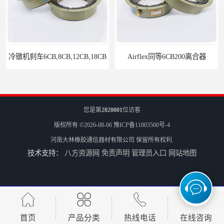
冷镦机刹车6CB,8CB,12CB,18CB
Airflex同等6CB200离合器
您是第
2020001
位访客
版权所有 ©2026-08-06
豫ICP备11003500号-4
河南大林橡胶通信器材有限公司
保留所有权利.
技术支持：
八方资源网
免责声明
管理员入口
网站地图
冷镦机电机用小型8CB250离合器制动器刹车
气胎鼓式小型4CB200离合器刹车
首页
产品分类
热线电话
在线咨询