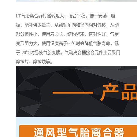
LT气胎离合器传递转矩大，接合平稳，便于安装，吸
振，能补偿少量主、从动轴角向和径向相对偏移，从动
部分惯性小，使用寿命长，结构紧凑，密封性好。气胎
变形阻力大，使用温度高于60℃时会降低气胎寿命，低
于-20℃时易使气胎变脆。气动离合器接合元件主要采用
摩擦片、摩擦块等。