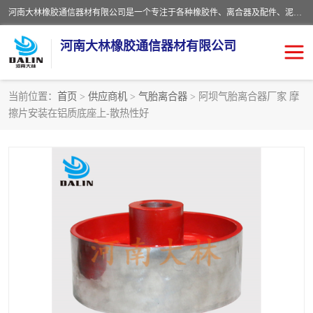
河南大林橡胶通信器材有限公司是一个专注于各种橡胶件、离合器及配件、泥浆泵及配件等产品设计制造和加工的企业。产品应用于矿山、冶金、石油、钢铁、化工、水泥、船舶、造纸、通用机械等各种大功率机械传动或制动装置。
河南大林橡胶通信器材有限公司
当前位置：
首页
>
供应商机
>
气胎离合器
> 阿坝气胎离合器厂家 摩
擦片安装在铝质底座上-散热性好
推盘离合器
通风离合器
VC离合器
矿山离合器
PO隔膜离合器
气胎离合器
泥浆泵空气包胶囊
气动元件
DY隔膜式离合器
CB离合器
KB离合器
实芯轮胎