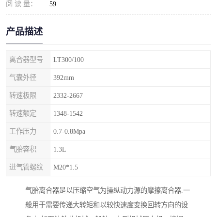
阅 读 量：
59
产品描述
离合器型号
LT300/100
气囊外径
392mm
转速极限
2332-2667
转速额定
1348-1542
工作压力
0.7-0.8Mpa
气胎容积
1.3L
进气管螺纹
M20*1.5
气胎离合器是以压缩空气为操纵动力源的摩擦离合器.一
般用于需要传递大转矩和以较快速度变换回转方向的设