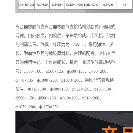
离合器橡胶气囊离合器橡胶气囊按结构分胎式和通风式
两种，由外胶层，内胶层，帘布层组成。压风机、钻机
的制动装置。气囊工作压力为0.75Mpa。采用弹性、撕
裂、耐磨性及强的橡胶原材料，合理的配合。突出其优
异的使用性能。工作时间长，稳定。普通型气囊规格型
号：ф300×100、ф500×125、ф600×125、ф700×200、
ф770×135、ф1000×200、ф1070×200、通风型气囊规格
型号：Ф318×100、ф400×130、ф421×130、ф450×130、
ф580× 150、ф500×260、ф610×160、ф610×260、
ф1070×200、ф1170×250