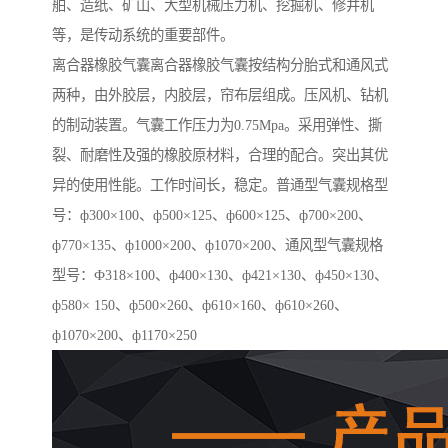
舶、造纸、矿山、大型机械压力机、挖掘机、修井机
等，是传动系统的重要部件。
离合器橡胶气囊离合器橡胶气囊按结构分胎式和通风式
两种，由外胶层，内胶层，帘布层组成。压风机、钻机
的制动装置。气囊工作压力为0.75Mpa。采用弹性、撕
裂、耐磨性及强的橡胶原材料，合理的配合。突出其优
异的使用性能。工作时间长，稳定。普通型气囊规格型
号：ф300×100、ф500×125、ф600×125、ф700×200、
ф770×135、ф1000×200、ф1070×200、通风型气囊规格
型号：Ф318×100、ф400×130、ф421×130、ф450×130、
ф580× 150、ф500×260、ф610×160、ф610×260、
ф1070×200、ф1170×250