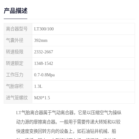
产品描述
离合器型号
LT300/100
气囊外径
392mm
转速极限
2332-2667
转速额定
1348-1542
工作压力
0.7-0.8Mpa
气胎容积
1.3L
进气管螺纹
M20*1.5
LT气胎离合器属于气动离合器，它是以压缩空气为操纵
动力源的摩擦离合器。一般用于需要传递大转矩和以较
快速度变换回转方向的设备上，如石油钻井机械、船