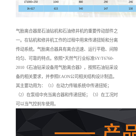
气胎离合器是石油钻机和石油修井机的重要传动部件之
一。在钻机和修井机工作的过程中用来传递扭矩和分离
传动系统。气胎离合器具有离合迅速、运行平稳、间隙
均匀、可靠的特点。依照*天然气行业标准SY/T6760-
2010《石油钻采设备用气胎离合器》，按照石油钻采设
备的相关要求，并参照EAON公司相关结构设计制造。
其主要功用为：（1）在动力传输系统中传递扭矩；
（2）在泵组中充当离合器和传递扭矩；（3）在工况时
可以当气控刹车使用。