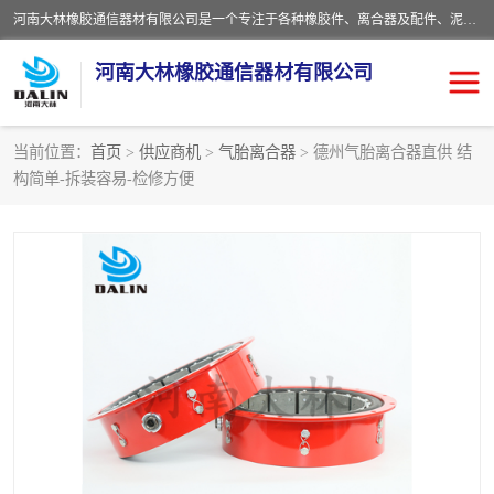
河南大林橡胶通信器材有限公司是一个专注于各种橡胶件、离合器及配件、泥浆泵及配件等产品设计制造和加工的企业。产品应用于矿山、冶金、石油、钢铁、化工、水泥、船舶、造纸、通用机械等各种大功率机械传动或制动装置。
河南大林橡胶通信器材有限公司
当前位置：
首页
>
供应商机
>
气胎离合器
> 德州气胎离合器直供 结
构简单-拆装容易-检修方便
推盘离合器
通风离合器
VC离合器
矿山离合器
PO隔膜离合器
气胎离合器
泥浆泵空气包胶囊
气动元件
DY隔膜式离合器
CB离合器
KB离合器
实芯轮胎