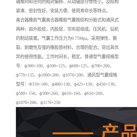
轴角向和径向的相对偏移、从动轴部分惯性小，及结构
紧凑、密封性好、安装方便、使用寿命长等特点。
离合器橡胶气囊离合器橡胶气囊按结构分胎式和通风式
两种，由外胶层，内胶层，帘布层组成。压风机、钻机
的制动装置。气囊工作压力为0.75Mpa。采用弹性、撕
裂、耐磨性及强的橡胶原材料，合理的配合。突出其优
异的使用性能。工作时间长，稳定。普通型气囊规格型
号：ф300×100、ф500×125、ф600×125、ф700×200、
ф770×135、ф1000×200、ф1070×200、通风型气囊规格
型号：Ф318×100、ф400×130、ф421×130、ф450×130、
ф580× 150、ф500×260、ф610×160、ф610×260、
ф1070×200、ф1170×250