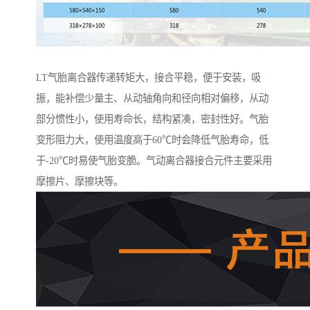
LT气胎离合器传递转矩大，接合平稳，便于安装，吸
振，能补偿少量主、从动轴角向和径向相对偏移，从动
部分惯性小，使用寿命长，结构紧凑，密封性好。气胎
变形阻力大，使用温度高于60℃时会降低气胎寿命，低
于-20℃时易使气胎变脆。气动离合器接合元件主要采用
摩擦片、摩擦块等。