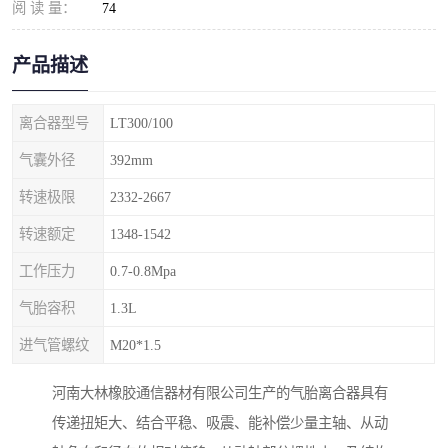
阅 读 量：
74
产品描述
离合器型号
LT300/100
气囊外径
392mm
转速极限
2332-2667
转速额定
1348-1542
工作压力
0.7-0.8Mpa
气胎容积
1.3L
进气管螺纹
M20*1.5
河南大林橡胶通信器材有限公司生产的气胎离合器具有
传递扭矩大、结合平稳、吸震、能补偿少量主轴、从动