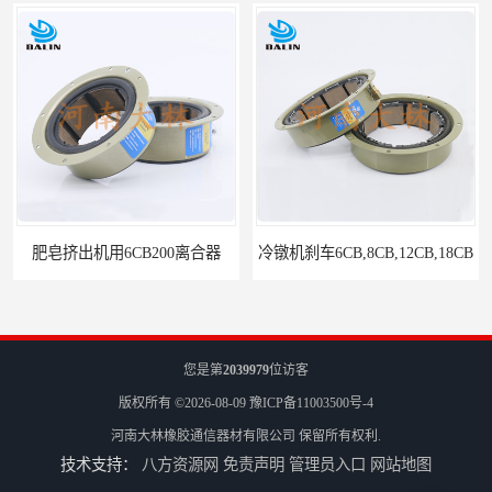
肥皂挤出机用6CB200离合器
冷镦机刹车6CB,8CB,12CB,18CB
您是第
2039979
位访客
版权所有 ©2026-08-09
豫ICP备11003500号-4
河南大林橡胶通信器材有限公司
保留所有权利.
技术支持：
八方资源网
免责声明
管理员入口
网站地图