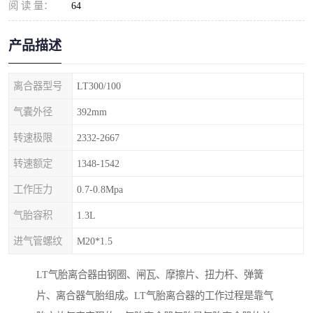
阅 读 量：
64
产品描述
离合器型号
LT300/100
气囊外径
392mm
转速极限
2332-2667
转速额定
1348-1542
工作压力
0.7-0.8Mpa
气胎容积
1.3L
进气管螺纹
M20*1.5
LT气胎离合器由钢圈、闸瓦、摩擦片、扭力杆、弹簧
片、离合器气胎组成。LT气胎离合器的工作过程是靠气