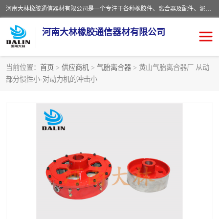
河南大林橡胶通信器材有限公司是一个专注于各种橡胶件、离合器及配件、泥浆泵及配件等产品设计制造和加工的企业。产品应用于矿山、冶金、石油、钢铁、化工、水泥、船舶、造纸、通用机械等各种大功率机械传动或制动装置。
河南大林橡胶通信器材有限公司
当前位置：
首页
>
供应商机
>
气胎离合器
> 黄山气胎离合器厂 从动
部分惯性小-对动力机的冲击小
推盘离合器
通风离合器
VC离合器
矿山离合器
PO隔膜离合器
气胎离合器
泥浆泵空气包胶囊
气动元件
DY隔膜式离合器
CB离合器
KB离合器
实芯轮胎