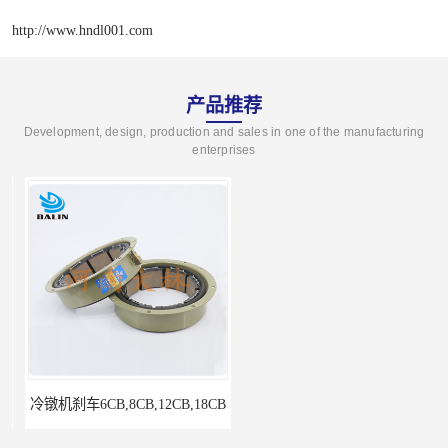
http://www.hndl001.com
产品推荐
Development, design, production and sales in one of the manufacturing
enterprises
冷镦机刹车6CB,8CB,12CB,18CB
Airflex同等6CB200离合器