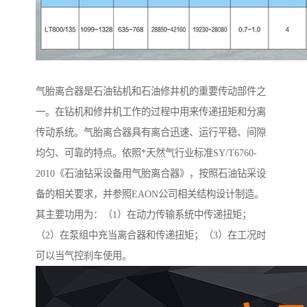
气胎离合器是石油钻机和石油修井机的重要传动部件之
一。在钻机和修井机工作的过程中用来传递扭矩和分离
传动系统。气胎离合器具有离合迅速、运行平稳、间隙
均匀、可靠的特点。依照*天然气行业标准SY/T6760-
2010《石油钻采设备用气胎离合器》，按照石油钻采设
备的相关要求，并参照EAON公司相关结构设计制造。
其主要功用为：（1）在动力传输系统中传递扭矩；
（2）在泵组中充当离合器和传递扭矩；（3）在工况时
可以当气控刹车使用。