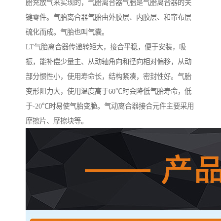
胎充放气来实现的，气胎离合器气胎是气胎离合器的关
键零件。气胎离合器气胎由外胶层、内胶层、和帘布层
硫化而成。气胎也叫气囊。
LT气胎离合器传递转矩大，接合平稳，便于安装，吸
振，能补偿少量主、从动轴角向和径向相对偏移，从动
部分惯性小，使用寿命长，结构紧凑，密封性好。气胎
变形阻力大，使用温度高于60℃时会降低气胎寿命，低
于-20℃时易使气胎变脆。气动离合器接合元件主要采用
摩擦片、摩擦块等。