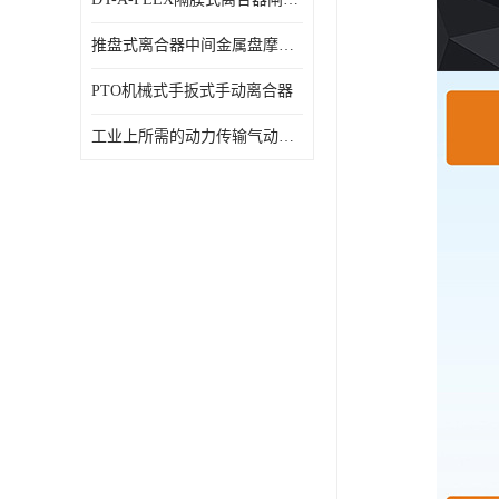
推盘式离合器中间金属盘摩擦盘18寸
PTO机械式手扳式手动离合器
工业上所需的动力传输气动离合器WCB424