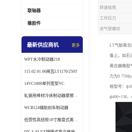
转速极限
联轴器
工作压力
橡胶件
进气管螺纹
最新供应商机
更多
LT气胎离
备上，如石
WPT水冷制动器218
离合器橡胶
115.02.01.00闸瓦LT1170/250T
力为0.7
14VC1000单列宽型VC
格型号：ф300
轧钢用棒材冷床制动器摩擦片218
ф400×130、
WCB124辅助刹车制动器
低惯性高扭矩18寸推盘式离合器中心盘齿盘W18-11-101
DY-A-FLEX隔膜式离合器闸瓦总成7015125A