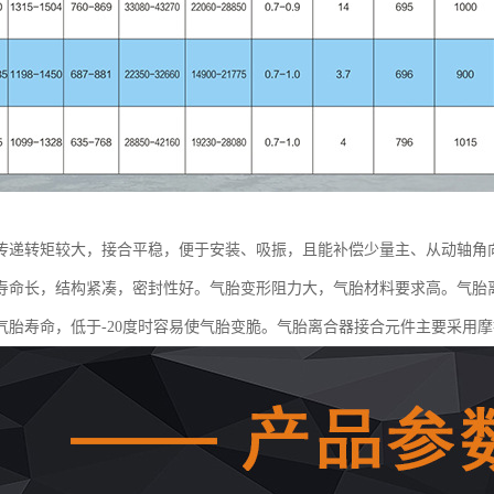
传递转矩较大，接合平稳，便于安装、吸振，且能补偿少量主、从动轴角
寿命长，结构紧凑，密封性好。气胎变形阻力大，气胎材料要求高。气胎离
气胎寿命，低于-20度时容易使气胎变脆。气胎离合器接合元件主要采用