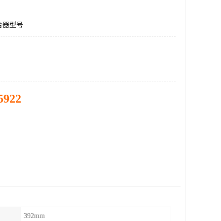
合器型号
5922
392mm