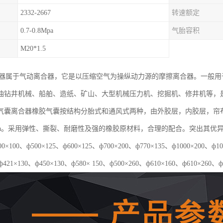
2332-2667
转速额定
0.7-0.8Mpa
气胎容积
M20*1.5
合器属于气动离合器，它是以压缩空气为操纵动力源的摩擦离合器。一般
油钻井机械、船舶、造纸、矿山、大型机械压力机、挖掘机、修井机等，
气囊离合器橡胶气囊按结构分胎式和通风式两种，由外胶层，内胶层，帘
5Mpa。采用弹性、撕裂、耐磨性及强的橡胶原材料，合理的配合。突出其
×100、ф500×125、ф600×125、ф700×200、ф770×135、ф1000×20
ф421×130、ф450×130、ф580× 150、ф500×260、ф610×160、ф610×260、ф