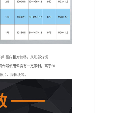
向和径向相对偏移，从动部分惯
合器使用温度有一定限制，高于60
摩擦片、摩擦块等。