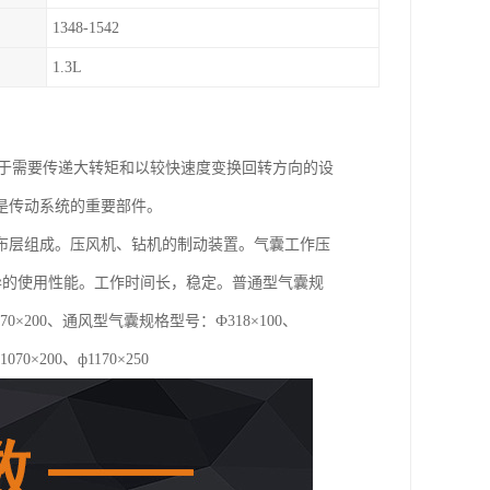
1348-1542
1.3L
用于需要传递大转矩和以较快速度变换回转方向的设
是传动系统的重要部件。
布层组成。压风机、钻机的制动装置。气囊工作压
优异的使用性能。工作时间长，稳定。普通型气囊规
0、ф1070×200、通风型气囊规格型号：Ф318×100、
1070×200、ф1170×250