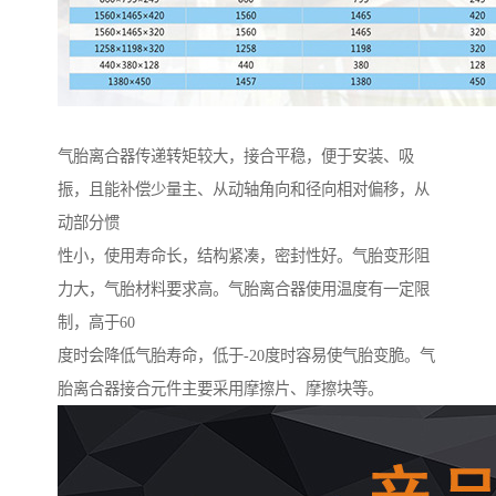
气胎离合器传递转矩较大，接合平稳，便于安装、吸
振，且能补偿少量主、从动轴角向和径向相对偏移，从
动部分惯
性小，使用寿命长，结构紧凑，密封性好。气胎变形阻
力大，气胎材料要求高。气胎离合器使用温度有一定限
制，高于60
度时会降低气胎寿命，低于-20度时容易使气胎变脆。气
胎离合器接合元件主要采用摩擦片、摩擦块等。