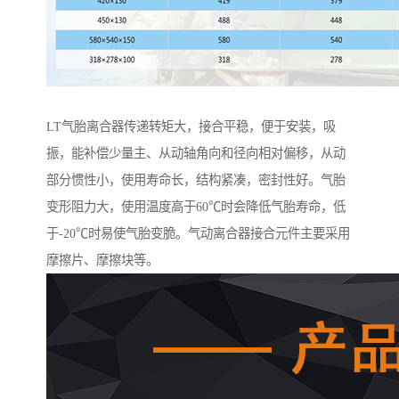
LT气胎离合器传递转矩大，接合平稳，便于安装，吸
振，能补偿少量主、从动轴角向和径向相对偏移，从动
部分惯性小，使用寿命长，结构紧凑，密封性好。气胎
变形阻力大，使用温度高于60℃时会降低气胎寿命，低
于-20℃时易使气胎变脆。气动离合器接合元件主要采用
摩擦片、摩擦块等。