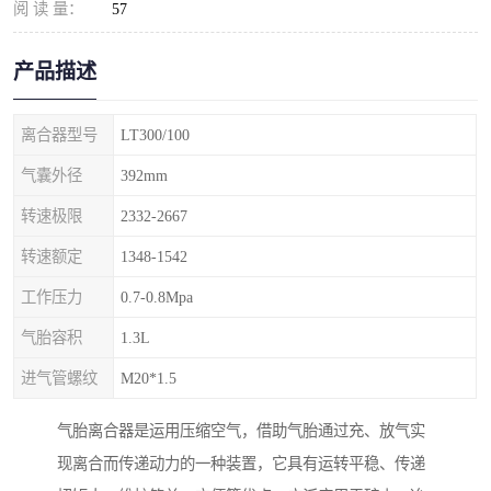
阅 读 量：
57
产品描述
离合器型号
LT300/100
气囊外径
392mm
转速极限
2332-2667
转速额定
1348-1542
工作压力
0.7-0.8Mpa
气胎容积
1.3L
进气管螺纹
M20*1.5
气胎离合器是运用压缩空气，借助气胎通过充、放气实
现离合而传递动力的一种装置，它具有运转平稳、传递