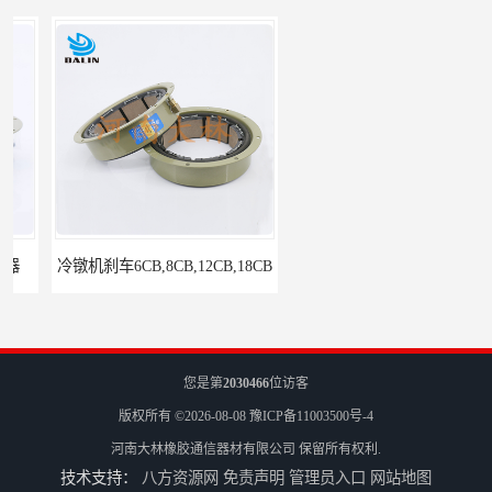
冷镦机刹车6CB,8CB,12CB,18CB
Airflex同等6CB200离合器
您是第
2030466
位访客
版权所有 ©2026-08-08
豫ICP备11003500号-4
河南大林橡胶通信器材有限公司
保留所有权利.
技术支持：
八方资源网
免责声明
管理员入口
网站地图