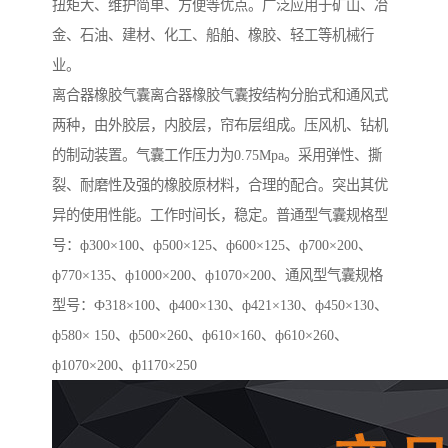
扭矩大、维护简单、方便等优点。广泛应用于矿山、冶
金、石油、建材、化工、船舶、橡胶、轻工等机械行
业。
离合器橡胶气囊离合器橡胶气囊按结构分胎式和通风式
两种，由外胶层，内胶层，帘布层组成。压风机、钻机
的制动装置。气囊工作压力为0.75Mpa。采用弹性、撕
裂、耐磨性及强的橡胶原材料，合理的配合。突出其优
异的使用性能。工作时间长，稳定。普通型气囊规格型
号：ф300×100、ф500×125、ф600×125、ф700×200、
ф770×135、ф1000×200、ф1070×200、通风型气囊规格
型号：Ф318×100、ф400×130、ф421×130、ф450×130、
ф580× 150、ф500×260、ф610×160、ф610×260、
ф1070×200、ф1170×250