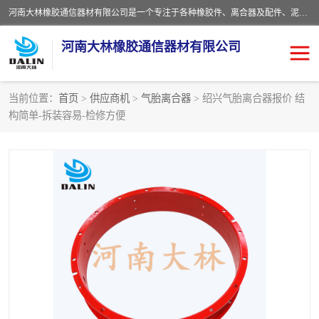
河南大林橡胶通信器材有限公司是一个专注于各种橡胶件、离合器及配件、泥浆泵及配件等产品设计制造和加工的企业。产品应用于矿山、冶金、石油、钢铁、化工、水泥、船舶、造纸、通用机械等各种大功率机械传动或制动装置。
河南大林橡胶通信器材有限公司
当前位置：
首页
>
供应商机
>
气胎离合器
> 绍兴气胎离合器报价 结
构简单-拆装容易-检修方便
推盘离合器
通风离合器
VC离合器
矿山离合器
PO隔膜离合器
气胎离合器
泥浆泵空气包胶囊
气动元件
DY隔膜式离合器
CB离合器
KB离合器
实芯轮胎