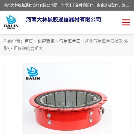
河南大林橡胶通信器材有限公司是一个专注于各种橡胶件、离合器及配件、泥浆泵及配件等产品设计制造和加工的企业。产品应用于矿山、冶金、石油、钢铁、化工、水泥、船舶、造纸、通用机械等各种大功率机械传动或制动装置。
河南大林橡胶通信器材有限公司
当前位置：
首页
>
供应商机
>
气胎离合器
> 抚州气胎离合器批发 外
形小-但传递的力矩大
推盘离合器
通风离合器
VC离合器
矿山离合器
PO隔膜离合器
气胎离合器
泥浆泵空气包胶囊
气动元件
DY隔膜式离合器
CB离合器
KB离合器
实芯轮胎