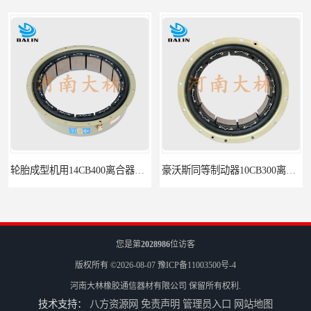
轮胎成型机用14CB400离合器制动器刹车
豪沃斯同等制动器10CB300离合器
您是第
2028986
位访客
版权所有 ©2026-08-07
豫ICP备11003500号-4
河南大林橡胶通信器材有限公司
保留所有权利.
技术支持：
八方资源网
免责声明
管理员入口
网站地图